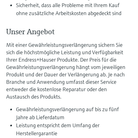
Füllstandsmessung
Analysatoren für Härte, Eisen,
Sicherheit, dass alle Probleme mit Ihrem Kauf
Device Viewer
ohne zusätzliche Arbeitskosten abgedeckt sind
Aluminium & Chromat
Produktspezifische Informationen und
Füllstandsmessung Druck
Dokumente finden
Prozessphotometer
Unser Angebot
Alle ansehen
Ersatzteilsuche
Mit einer Gewährleistungsverlängerung sichern Sie
Mikrowellentransmission
Ersatzteile anhand von Produktwurzel,
sich die höchstmögliche Leistung und Verfügbarkeit
Bestellcode oder Seriennummer finden
Ihrer Endress+Hauser Produkte. Der Preis für die
Memosens-Technologie
Gewährleistungsverlängerung hängt vom jeweiligen
Produkt und der Dauer der Verlängerung ab. Je nach
Alle ansehen
Branche und Anwendung umfasst dieser Service
entweder die kostenlose Reparatur oder den
Austausch des Produkts.
Gewährleistungsverlängerung auf bis zu fünf
Jahre ab Lieferdatum
Leistung entspricht dem Umfang der
Herstellergarantie