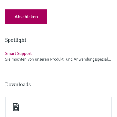
Abschicken
Spotlight
Smart Support
Sie möchten von unseren Produkt- und Anwendungsspezialisten per live-Videoübertragung unterstützt werden, brauchen Support außerhalb der Bürozeiten oder benötigen eine schnellere Reaktionszeit? Dann ist „Smart Support “ genau richtig.
Downloads