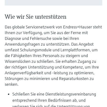
Füllstandsmessung
Analysatoren für Härte, Eisen,
Device Viewer
Aluminium & Chromat
Produktspezifische Informationen und
Füllstandsmessung Druck
Wie wir Sie unterstützen
Dokumente finden
Prozessphotometer
Das globale Servicenetzwerk von Endress+Hauser steht
Alle ansehen
Ersatzteilsuche
Ihnen zur Verfügung, um Sie aus der Ferne mit
Mikrowellentransmission
Ersatzteile anhand von Produktwurzel,
Diagnose und Fehlersuche sowie bei Ihren
Bestellcode oder Seriennummer finden
Anwendungsfragen zu unterstützen. Das Angebot
Memosens-Technologie
umfasst Schulungsmodule und Lernplattformen, um
die Fähigkeiten Ihres Personals zu steigern und
Alle ansehen
Wissenslücken zu schließen. Sie erhalten Zugang zu
der richtigen Unterstützung und Kompetenz, um Ihre
Anlagenverfügbarkeit und -leistung zu optimieren,
Störungen zu minimieren und Reparaturkosten zu
senken.
Schließen Sie eine Dienstleistungsvereinbarung
entsprechend Ihren Bedürfnissen ab, und
verlassen Sie sich auf die Unterstützung von