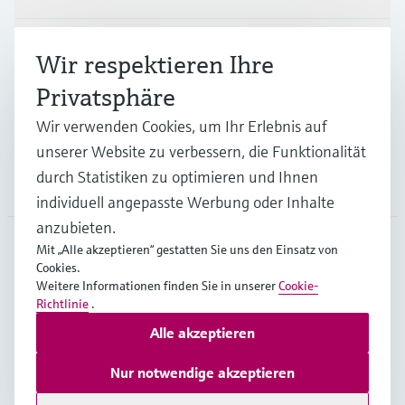
Branchen
Wir respektieren Ihre
Privatsphäre
Support
Wir verwenden Cookies, um Ihr Erlebnis auf
unserer Website zu verbessern, die Funktionalität
durch Statistiken zu optimieren und Ihnen
Unternehmen
individuell angepasste Werbung oder Inhalte
anzubieten.
Mit „Alle akzeptieren“ gestatten Sie uns den Einsatz von
Cookies.
DEU
•
Deutsch
Weitere Informationen finden Sie in unserer
Cookie-
Richtlinie
.
Alle akzeptieren
Copyright © Endress+Hauser Group Services AG
Impressum
Nutzungsbedingungen
Datenschutz
Nur notwendige akzeptieren
Rechtliches und AGB Deutschland