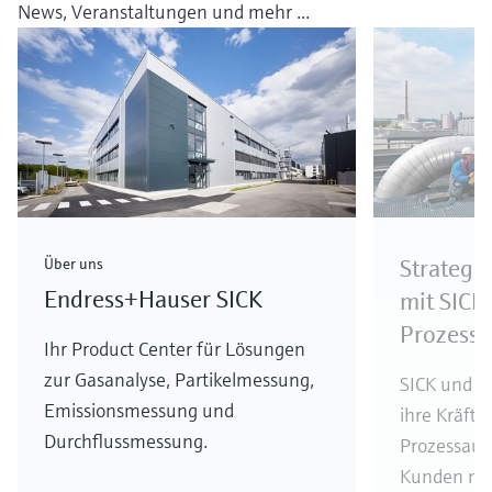
News, Veranstaltungen und mehr ...
Über uns
Strategi
Endress+Hauser SICK
mit SICK 
Prozessa
Ihr Product Center für Lösungen
zur Gasanalyse, Partikelmessung,
SICK und E
Emissionsmessung und
ihre Kräfte 
Durchflussmessung.
Prozessaut
Kunden noc