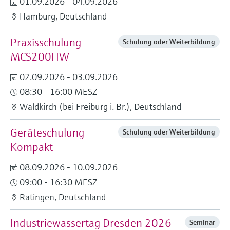
01.09.2026 - 04.09.2026
Füllstandsmessung
Analysatoren für Härte, Eisen,
Hamburg, Deutschland
Device Viewer
Aluminium & Chromat
Produktspezifische Informationen und
Füllstandsmessung Druck
Praxisschulung
Dokumente finden
Schulung oder Weiterbildung
Prozessphotometer
MCS200HW
Alle ansehen
Ersatzteilsuche
Mikrowellentransmission
02.09.2026 - 03.09.2026
Ersatzteile anhand von Produktwurzel,
Bestellcode oder Seriennummer finden
08:30 - 16:00 MESZ
Memosens-Technologie
Waldkirch (bei Freiburg i. Br.), Deutschland
Alle ansehen
Geräteschulung
Schulung oder Weiterbildung
Kompakt
08.09.2026 - 10.09.2026
09:00 - 16:30 MESZ
Ratingen, Deutschland
Industriewassertag Dresden 2026
Seminar