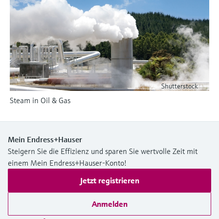
Füllstandsmessung
Analysatoren für Härte, Eisen,
Device Viewer
Aluminium & Chromat
Produktspezifische Informationen und
Füllstandsmessung Druck
Dokumente finden
Prozessphotometer
Alle ansehen
Ersatzteilsuche
Mikrowellentransmission
Ersatzteile anhand von Produktwurzel,
Bestellcode oder Seriennummer finden
Shutterstock
Memosens-Technologie
Steam in Oil & Gas
Alle ansehen
Mein Endress+Hauser
Steigern Sie die Effizienz und sparen Sie wertvolle Zeit mit
einem Mein Endress+Hauser-Konto!
Jetzt registrieren
Anmelden