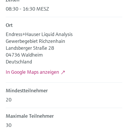
Füllstandsmessung
Analysatoren für Härte, Eisen,
08:30 - 16:30 MESZ
Device Viewer
Aluminium & Chromat
Produktspezifische Informationen und
Füllstandsmessung Druck
Dokumente finden
Ort
Prozessphotometer
Alle ansehen
Endress+Hauser Liquid Analysis
Ersatzteilsuche
Gewerbegebiet Richzenhain
Mikrowellentransmission
Ersatzteile anhand von Produktwurzel,
Landsberger Straße 28
Bestellcode oder Seriennummer finden
04736 Waldheim
Memosens-Technologie
Deutschland
In Google Maps anzeigen
Alle ansehen
Mindestteilnehmer
20
Maximale Teilnehmer
30