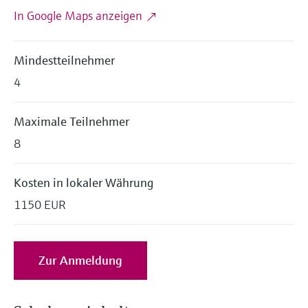
Füllstandsmessung
Analysatoren für Härte, Eisen,
In Google Maps anzeigen
Device Viewer
Aluminium & Chromat
Produktspezifische Informationen und
Füllstandsmessung Druck
Dokumente finden
Mindestteilnehmer
Prozessphotometer
Alle ansehen
4
Ersatzteilsuche
Mikrowellentransmission
Ersatzteile anhand von Produktwurzel,
Bestellcode oder Seriennummer finden
Maximale Teilnehmer
Memosens-Technologie
8
Alle ansehen
Kosten in lokaler Währung
1150 EUR
Zur Anmeldung