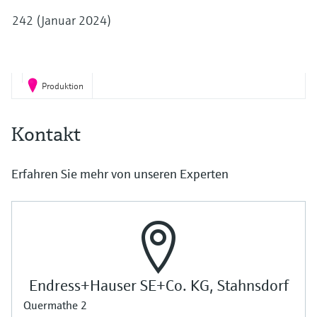
Füllstandsmessung
Analysatoren für Härte, Eisen,
242 (Januar 2024)
Device Viewer
Aluminium & Chromat
Produktspezifische Informationen und
Füllstandsmessung Druck
Dokumente finden
Prozessphotometer
Alle ansehen
Produktion
Ersatzteilsuche
Mikrowellentransmission
Ersatzteile anhand von Produktwurzel,
Bestellcode oder Seriennummer finden
Kontakt
Memosens-Technologie
Erfahren Sie mehr von unseren Experten
Alle ansehen
Endress+Hauser SE+Co. KG, Stahnsdorf
Quermathe 2