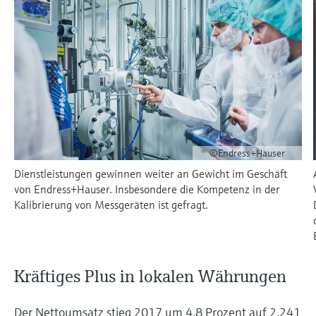
Learning Center
Networking
Sauerstoffsensoren und -
Job opportunities at
Optische Analyse
Temperaturschalter
Energiemanager &
Netilion Device Viewer
Grundstoffe, Bergbau, Metalle
Karriere
Nachhaltigkeit
Learning Center – Geführte Kurse und
Differenzdruck-Durchflussmessung
Hydrostatische Füllstandsmessung
Prozess-Gasanalysatoren
Endress+Hauser Optical Analysis
messumformer
Endress+Hauser SICK
Wissensressourcen auf der Endress+Hauser
Applikationsmanager
Event- und Schulungsfinder
Lernplattform ermöglichen die
Netilion IIoT
Oberflächenthermometer und
Netilion Water
Hilfskreisläufe - Dampf
Verbundene Unternehmen
Alle ansehen
Konduktive Füllstandsmessung
Luftqualitätsmessgeräte
Endress+Hauser SICK
Laborgeräte
Weiterbildung jederzeit und von jedem
Anlegefühler
Überspannungsschutzgeräte
Standort aus.
Events & Schulungen
Software
Füllstandsmessung Schwimmer
Rauchdetektoren
Automatische Probenehmer
Wählen Sie aus einer Vielfalt an Events aus,
Kabelfühler
Alle ansehen
sei es Schulungen, Seminare, Messen,
Im Fokus für alle Branchen
Fachtagungen oder Online-Seminare.
Radiometrische Messung
Sichtweitemessgeräte
SAK-, CSB- und TOC-Analysatoren
©Endress+Hauser
Multipoint Thermometer
Produktwerkzeuge
Lösungen für Nachhaltigkeit in der
Dienstleistungen gewinnen weiter an Gewicht im Geschäft
Drehflügelschalter
Überhöhendetektoren
Redox-Elektroden und -
Industrie
von Endress+Hauser. Insbesondere die Kompetenz in der
Alle ansehen
Produktfinder
Messumformer
Kalibrierung von Messgeräten ist gefragt.
Servo Füllstandsmessung
Alle ansehen
Produkte anhand von Produktmerkmalen
Der Wandel in der Prozessindustrie
finden
Schlammspiegelmessung
durch Digitalisierung
Elektromechanische
Applicator
Füllstandsmessung
Analysatoren für Ammonium,
Operational Excellence dank
Kräftiges Plus in lokalen Währungen
Produkte anhand von
Nitrat, Phosphat etc.
entscheidungsrelevanter
Anwendungsparametern finden, auswählen
Mikrowellenschranke
und konfigurieren
Der Nettoumsatz stieg 2017 um 4,8 Prozent auf 2,241
Prozesstransparenz