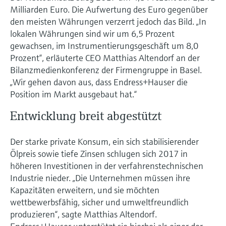
Füllstandsmessung
Analysatoren für Härte, Eisen,
Milliarden Euro. Die Aufwertung des Euro gegenüber
Device Viewer
den meisten Währungen verzerrt jedoch das Bild. „In
Aluminium & Chromat
Produktspezifische Informationen und
Füllstandsmessung Druck
lokalen Währungen sind wir um 6,5 Prozent
Dokumente finden
gewachsen, im Instrumentierungsgeschäft um 8,0
Prozessphotometer
Prozent“, erläuterte CEO Matthias Altendorf an der
Alle ansehen
Ersatzteilsuche
Bilanzmedienkonferenz der Firmengruppe in Basel.
Mikrowellentransmission
Ersatzteile anhand von Produktwurzel,
„Wir gehen davon aus, dass Endress+Hauser die
Bestellcode oder Seriennummer finden
Position im Markt ausgebaut hat.“
Memosens-Technologie
Entwicklung breit abgestützt
Alle ansehen
Der starke private Konsum, ein sich stabilisierender
Ölpreis sowie tiefe Zinsen schlugen sich 2017 in
höheren Investitionen in der verfahrenstechnischen
Industrie nieder. „Die Unternehmen müssen ihre
Kapazitäten erweitern, und sie möchten
wettbewerbsfähig, sicher und umweltfreundlich
produzieren“, sagte Matthias Altendorf.