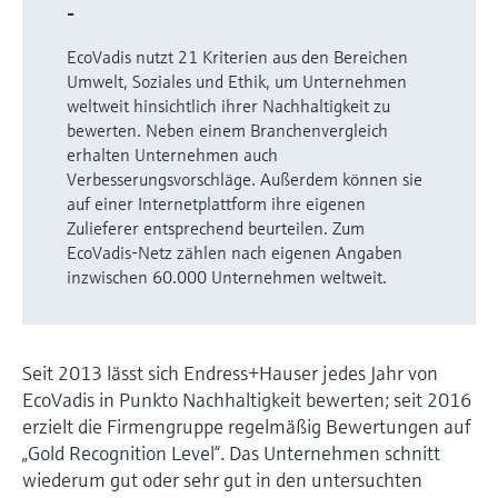
-
Füllstandsmessung
Analysatoren für Härte, Eisen,
Device Viewer
Aluminium & Chromat
EcoVadis nutzt 21 Kriterien aus den Bereichen
Produktspezifische Informationen und
Füllstandsmessung Druck
Umwelt, Soziales und Ethik, um Unternehmen
Dokumente finden
weltweit hinsichtlich ihrer Nachhaltigkeit zu
Prozessphotometer
Alle ansehen
bewerten. Neben einem Branchenvergleich
Ersatzteilsuche
erhalten Unternehmen auch
Mikrowellentransmission
Ersatzteile anhand von Produktwurzel,
Verbesserungsvorschläge. Außerdem können sie
Bestellcode oder Seriennummer finden
auf einer Internetplattform ihre eigenen
Memosens-Technologie
Zulieferer entsprechend beurteilen. Zum
EcoVadis-Netz zählen nach eigenen Angaben
inzwischen 60.000 Unternehmen weltweit.
Alle ansehen
Seit 2013 lässt sich Endress+Hauser jedes Jahr von
EcoVadis in Punkto Nachhaltigkeit bewerten; seit 2016
erzielt die Firmengruppe regelmäßig Bewertungen auf
„Gold Recognition Level“. Das Unternehmen schnitt
wiederum gut oder sehr gut in den untersuchten