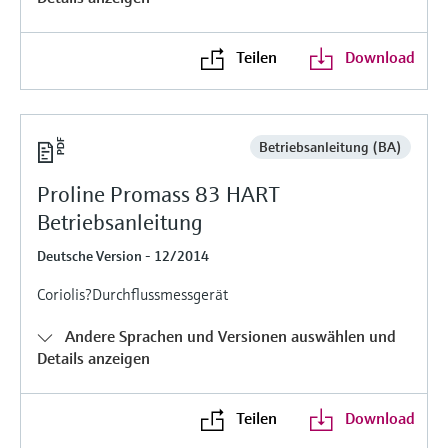
Füllstandsmessung
Analysatoren für Härte, Eisen,
Device Viewer
Aluminium & Chromat
Teilen
Download
Produktspezifische Informationen und
Füllstandsmessung Druck
Dokumente finden
Prozessphotometer
Alle ansehen
Ersatzteilsuche
Mikrowellentransmission
Betriebsanleitung (BA)
Ersatzteile anhand von Produktwurzel,
Bestellcode oder Seriennummer finden
Proline Promass 83 HART
Memosens-Technologie
Betriebsanleitung
Alle ansehen
Deutsche Version - 12/2014
Coriolis?Durchflussmessgerät
Andere Sprachen und Versionen auswählen und
Details anzeigen
Teilen
Download