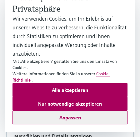
Andere Sprachen und Versionen
Privatsphäre
auswählen und Details anzeigen
Wir verwenden Cookies, um Ihr Erlebnis auf
unserer Website zu verbessern, die Funktionalität
Teilen
Download
durch Statistiken zu optimieren und Ihnen
individuell angepasste Werbung oder Inhalte
anzubieten.
Einbauanleitung (EA)
Mit „Alle akzeptieren“ gestatten Sie uns den Einsatz von
Cookies.
Weitere Informationen finden Sie in unserer
Cookie-
Replacing interface parts Installation
Richtlinie
.
Instructions
Alle akzeptieren
Englische Version - 04/2019
Nur notwendige akzeptieren
Promass 40, 80, 83, 84, Cubemass 8CN,
CNGmass 8DF
Anpassen
Andere Sprachen und Versionen
auswählen und Details anzeigen