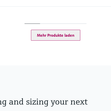
Max. Prozessdruck
PN 40, Class 300, 10K,
 %
Messstoffberührende
Messrohr: 1.4539 (90
/cm3
Anschluss: 1.4539 (9
Mehr Produkte laden
ng and sizing your next