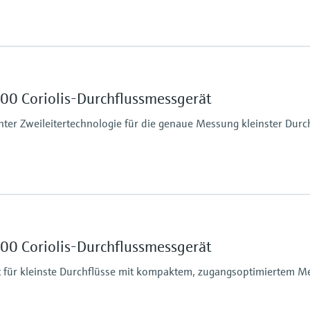
Max. Prozessdruck
PN 40, Class 300, 20K,
 %
Messstoffberührende
00 Coriolis-Durchflussmessgerät
Messrohr: 1.4539 (90
cm³
Anschluss: 1.4539 (9
ter Zweileitertechnologie für die genaue Messung kleinster Durc
Max. Prozessdruck
430.9 bar (6250 psi)
 %
Messstoffberührende
00 Coriolis-Durchflussmessgerät
Messrohr: Rostfreier S
cm³
 für kleinste Durchflüsse mit kompaktem, zugangsoptimiertem 