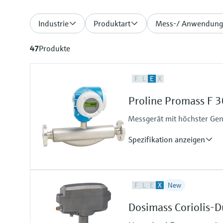
Industrie
Produktart
Mess-/ Anwendung
47
Produkte
F
L
E
X
Proline Promass F 3
Messgerät mit höchster Ge
Spezifikation anzeigen
Max. Messabweichung
F
L
E
X
New
Massefluss (Flüssigkeit): ±0,10 
Volumenfluss (Flüssigkeit): ±0,1
Dosimass Coriolis-D
Massefluss (Gas): ±0,25 %
Dichte (Flüssigkeit): ±0,0005 g/