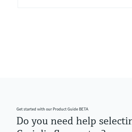
Max. Messabweichung
Massefluss (Flüssigkeit): ±0,1 %
Volumenfluss (Flüssigkeit): ±0,1
Massefluss (Gas): ±0,5 %
Dichte (Flüssigkeit): ±0,0005 g
Messbereich
0...1000 kg/h (0...37 lb/min)
Messstofftemperaturbereich
–50...+205 °C (–58...+401 °F)
Get started with our Product Guide BETA
Do you need help selecti