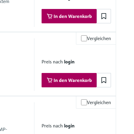
aktem
In den Warenkorb
Vergleichen
 Materialien
Preis nach
login
... 4 mm (¹⁄₂₄ ... ¹⁄₈")
 40 mm (³⁄₈ ... 1 ½")
In den Warenkorb
... 4 mm (¹⁄₂₄ ... ¹⁄₈")
 40 mm (³⁄₈ ...1 ½")
Vergleichen
 Materialien
6L)
Preis nach
login
16L); 1.4404 (316/316L)
GMP-