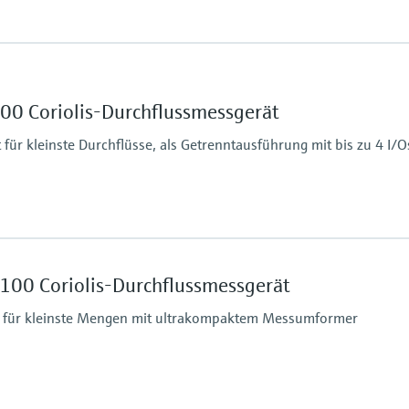
Max. Prozessdruck
430.9 bar (6250 psi)
 %
Messstoffberührende
00 Coriolis-Durchflussmessgerät
Messrohr: Rostfreier S
cm³
ür kleinste Durchflüsse, als Getrenntausführung mit bis zu 4 I/O
Max. Prozessdruck
430.9 bar (6250 psi)
100 Coriolis-Durchflussmessgerät
 %
Messstoffberührende
Messrohr: Rostfreier S
für kleinste Mengen mit ultrakompaktem Messumformer
cm³