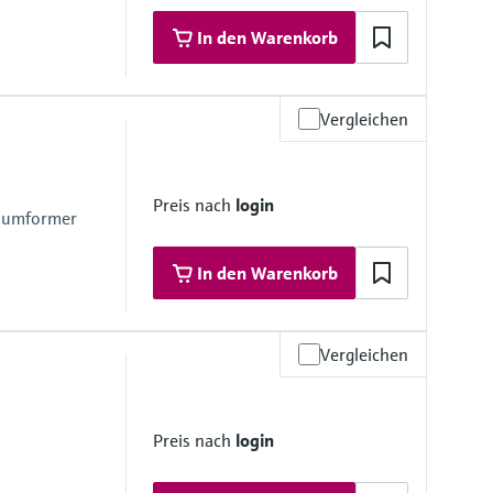
In den Warenkorb
Vergleichen
 Materialien
Stahl 1.4435, 316L
Preis nach
login
rbonat Makloron RX 1805
ssumformer
In den Warenkorb
Vergleichen
 Materialien
6/316L)
Preis nach
login
16/316L)