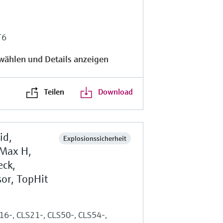
T6
wählen und Details anzeigen
Teilen
Download
id,
Explosionssicherheit
Max H,
eck,
sor, TopHit
S16-, CLS21-, CLS50-, CLS54-,