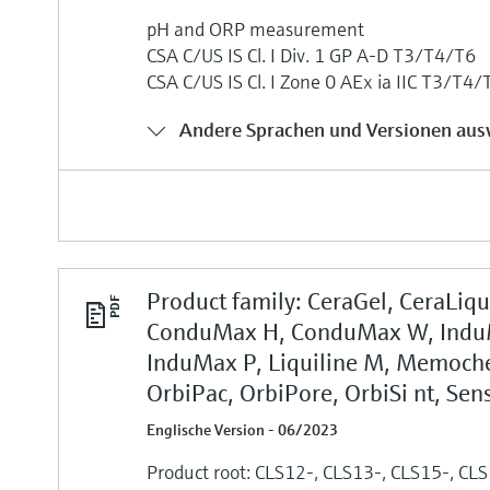
pH and ORP measurement
CSA C/US IS Cl. I Div. 1 GP A-D T3/T4/T6
CSA C/US IS Cl. I Zone 0 AEx ia IIC T3/T4/
Andere Sprachen und Versionen aus
Product family: CeraGel, CeraLiqu
ConduMax H, ConduMax W, Indu
InduMax P, Liquiline M, Memoch
OrbiPac, OrbiPore, OrbiSi nt, Sen
Englische Version - 06/2023
Product root: CLS12-, CLS13-, CLS15-, CL