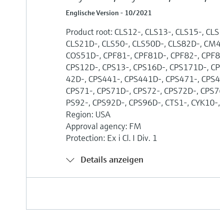
Englische Version - 10/2021
Product root: CLS12-, CLS13-, CLS15-, CL
CLS21D-, CLS50-, CLS50D-, CLS82D-, CM
COS51D-, CPF81-, CPF81D-, CPF82-, CPF8
CPS12D-, CPS13-, CPS16D-, CPS171D-, CP
42D-, CPS441-, CPS441D-, CPS471-, CPS4
CPS71-, CPS71D-, CPS72-, CPS72D-, CPS7
PS92-, CPS92D-, CPS96D-, CTS1-, CYK10
Region: USA
Approval agency: FM
Protection: Ex i Cl. I Div. 1
Details anzeigen