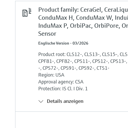
Product family: CeraGel, CeraLiqu
ConduMax H, ConduMax W, Indu
InduMax P, OrbiPac, OrbiPore, Or
Sensor
Englische Version - 03/2026
Product root: CLS12-, CLS13-, CLS15-, CL
CPF81-, CPF82-, CPS11-, CPS12-, CPS13-,
-, CPS72-, CPS91-, CPS92-, CTS1-
Region: USA
Approval agency: CSA
Protection: IS Cl. I Div. 1
Details anzeigen