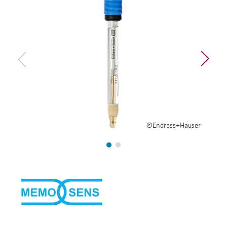
Füllstandsmessung
Analysatoren für Härte, Eisen,
Device Viewer
Aluminium & Chromat
Produktspezifische Informationen und
Füllstandsmessung Druck
Dokumente finden
Prozessphotometer
Alle ansehen
Ersatzteilsuche
Mikrowellentransmission
Ersatzteile anhand von Produktwurzel,
Bestellcode oder Seriennummer finden
Memosens-Technologie
©Endress+Hauser
Alle ansehen