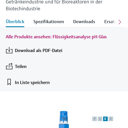
Getränkeindustrie und für Bioreaktoren in der
Learning Center
Networking
Sauerstoffsensoren und -
Job opportunities at
Biotechindustrie
Optische Analyse
Temperaturschalter
Energiemanager &
Netilion Device Viewer
Grundstoffe, Bergbau, Metalle
Karriere
Nachhaltigkeit
Learning Center – Geführte Kurse und
Differenzdruck-Durchflussmessung
Hydrostatische Füllstandsmessung
Prozess-Gasanalysatoren
Endress+Hauser Optical Analysis
messumformer
Endress+Hauser SICK
Wissensressourcen auf der Endress+Hauser
Applikationsmanager
Event- und Schulungsfinder
Überblick
Spezifikationen
Downloads
Ersatzteile
Lernplattform ermöglichen die
Netilion IIoT
Oberflächenthermometer und
Netilion Water
Hilfskreisläufe - Dampf
Verbundene Unternehmen
Alle ansehen
Konduktive Füllstandsmessung
Luftqualitätsmessgeräte
Endress+Hauser SICK
Laborgeräte
Weiterbildung jederzeit und von jedem
Anlegefühler
Überspannungsschutzgeräte
Standort aus.
Events & Schulungen
Alle Produkte ansehen: Flüssigkeitsanalyse pH Glas
Software
Füllstandsmessung Schwimmer
Rauchdetektoren
Automatische Probenehmer
Wählen Sie aus einer Vielfalt an Events aus,
Kabelfühler
Alle ansehen
sei es Schulungen, Seminare, Messen,
Im Fokus für alle Branchen
Download als PDF-Datei
Fachtagungen oder Online-Seminare.
Radiometrische Messung
Sichtweitemessgeräte
SAK-, CSB- und TOC-Analysatoren
Multipoint Thermometer
Produktwerkzeuge
Lösungen für Nachhaltigkeit in der
Teilen
Drehflügelschalter
Überhöhendetektoren
Redox-Elektroden und -
Industrie
Alle ansehen
Produktfinder
Messumformer
In Liste speichern
Servo Füllstandsmessung
Alle ansehen
Produkte anhand von Produktmerkmalen
Der Wandel in der Prozessindustrie
finden
Schlammspiegelmessung
durch Digitalisierung
Elektromechanische
Applicator
Füllstandsmessung
Analysatoren für Ammonium,
Operational Excellence dank
Produkte anhand von
Nitrat, Phosphat etc.
entscheidungsrelevanter
Anwendungsparametern finden, auswählen
F
L
E
X
Mikrowellenschranke
und konfigurieren
Prozesstransparenz