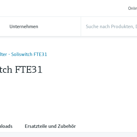
Onli
Unternehmen
lter - Soliswitch FTE31
itch FTE31
loads
Ersatzteile und Zubehör