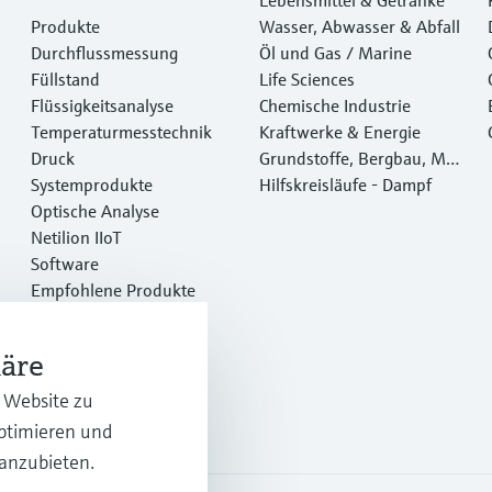
Produkte
Wasser, Abwasser & Abfall
Durchflussmessung
Öl und Gas / Marine
Füllstand
Life Sciences
Flüssigkeitsanalyse
Chemische Industrie
Temperaturmesstechnik
Kraftwerke & Energie
Druck
Grundstoffe, Bergbau, Met
Systemprodukte
alle
Hilfskreisläufe - Dampf
Optische Analyse
Netilion IIoT
Software
Empfohlene Produkte
Online Tools
Dienstleistungen
häre
r Website zu
optimieren und
 anzubieten.
.