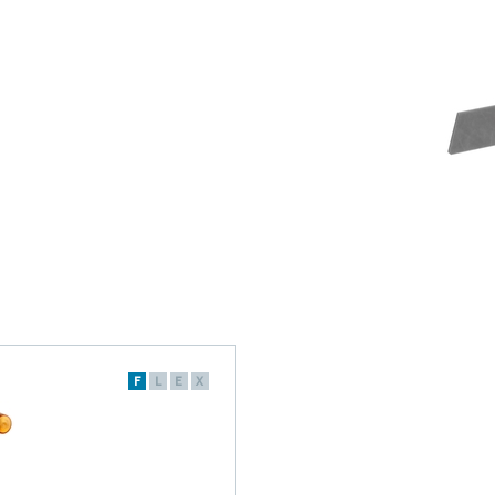
F
L
E
X