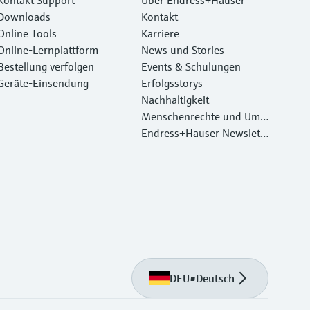
Downloads
Kontakt
Online Tools
Karriere
Online-Lernplattform
News und Stories
Bestellung verfolgen
Events & Schulungen
Geräte‑Einsendung
Erfolgsstorys
Nachhaltigkeit
Menschenrechte und Umw
eltschutz
Endress+Hauser Newslett
er
DEU
•
Deutsch