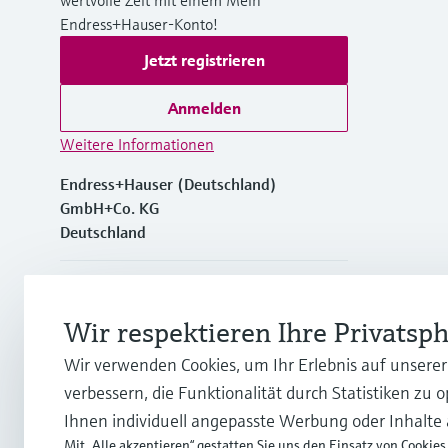
Endress+Hauser-Konto!
Jetzt registrieren
Anmelden
Weitere Informationen
Endress+Hauser (Deutschland)
GmbH+Co. KG
Deutschland
+49762197501
Wir respektieren Ihre Privatsp
+49 (0)7621 97501
Wir verwenden Cookies, um Ihr Erlebnis auf unsere
verbessern, die Funktionalität durch Statistiken zu 
info.de@endress.com
Ihnen individuell angepasste Werbung oder Inhalte
Mit „Alle akzeptieren“ gestatten Sie uns den Einsatz von Cookies