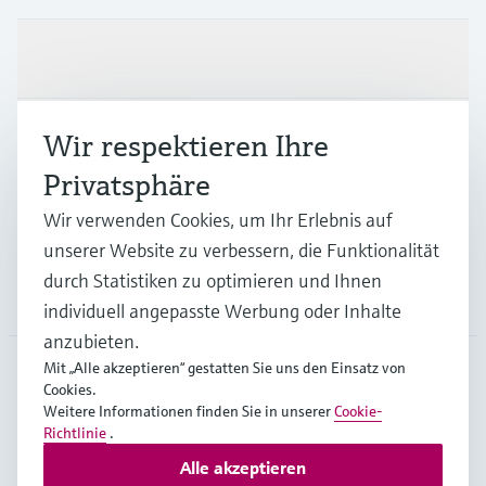
Produkte & Dienstleistungen
Branchen
Wir respektieren Ihre
Privatsphäre
Support
Wir verwenden Cookies, um Ihr Erlebnis auf
unserer Website zu verbessern, die Funktionalität
durch Statistiken zu optimieren und Ihnen
Unternehmen
individuell angepasste Werbung oder Inhalte
anzubieten.
Mit „Alle akzeptieren“ gestatten Sie uns den Einsatz von
Cookies.
DEU
•
Deutsch
Weitere Informationen finden Sie in unserer
Cookie-
Richtlinie
.
Alle akzeptieren
Copyright © Endress+Hauser Group Services AG