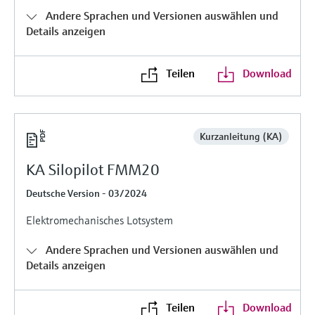
Füllstandsmessung
Analysatoren für Härte, Eisen,
Andere Sprachen und Versionen auswählen und
Device Viewer
Aluminium & Chromat
Details anzeigen
Produktspezifische Informationen und
Füllstandsmessung Druck
Dokumente finden
Prozessphotometer
Teilen
Download
Alle ansehen
Ersatzteilsuche
Mikrowellentransmission
Ersatzteile anhand von Produktwurzel,
Bestellcode oder Seriennummer finden
Kurzanleitung (KA)
Memosens-Technologie
KA Silopilot FMM20
Alle ansehen
Deutsche Version - 03/2024
Elektromechanisches Lotsystem
Andere Sprachen und Versionen auswählen und
Details anzeigen
Teilen
Download