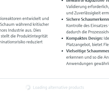
Bewährte kapazitive T
Validierung erforderlic
und Zuverlässigkeit erm
ioreaktoren entwickelt und
Sichere Schaumerkenn
 Schaum während kritischer
Kontrolle des Einsatze
ces Industrie aus. Dies
dadurch die Prozesssich
stellt die Produktintegrität
Kompaktes Design:
Ide
inationsrisiko reduziert
Platzangebot, bietet Fle
Vielseitige Schaumme
erkennen und so die An
Anwendungen gewährle
Loading alternative products