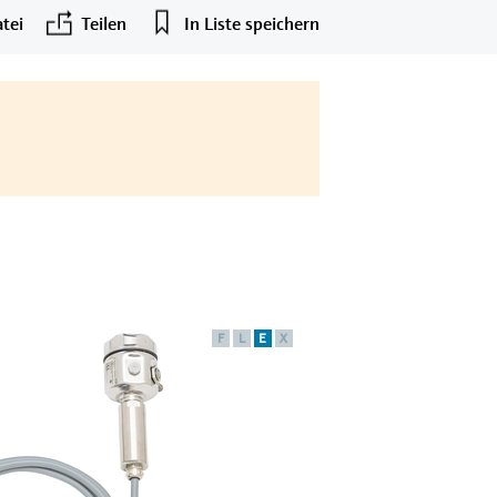
tei
Teilen
In Liste speichern
F
L
E
X