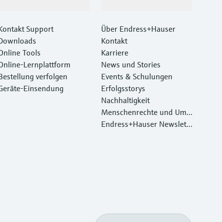
Support
Unternehmen
Kontakt Support
Über Endress+Hauser
Downloads
Kontakt
Online Tools
Karriere
Online-Lernplattform
News und Stories
Bestellung verfolgen
Events & Schulungen
Geräte‑Einsendung
Erfolgsstorys
Nachhaltigkeit
Menschenrechte und Umw
eltschutz
Endress+Hauser Newslett
er