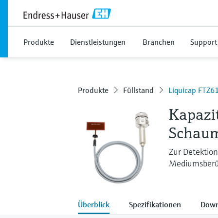
Produkte
Dienstleistungen
Branchen
Support
Produkte
Füllstand
Liquicap FTZ6
Kapazit
Schaum
Zur Detektio
Mediumsber
Überblick
Spezifikationen
Down