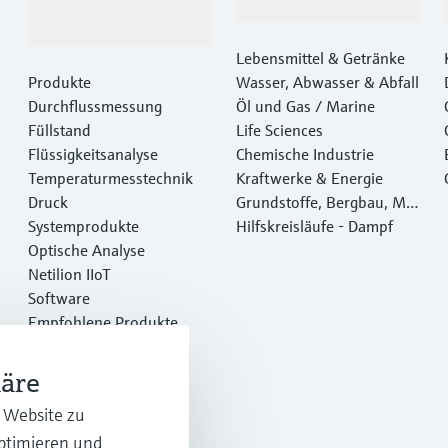
Produkte &
Branchen
Dienstleistungen
Lebensmittel & Getränke
Produkte
Wasser, Abwasser & Abfall
Durchflussmessung
Öl und Gas / Marine
Füllstand
Life Sciences
Flüssigkeitsanalyse
Chemische Industrie
Temperaturmesstechnik
Kraftwerke & Energie
Druck
Grundstoffe, Bergbau, Met
Systemprodukte
alle
Hilfskreisläufe - Dampf
Optische Analyse
Netilion IIoT
Software
Empfohlene Produkte
Online Tools
Dienstleistungen
häre
r Website zu
optimieren und