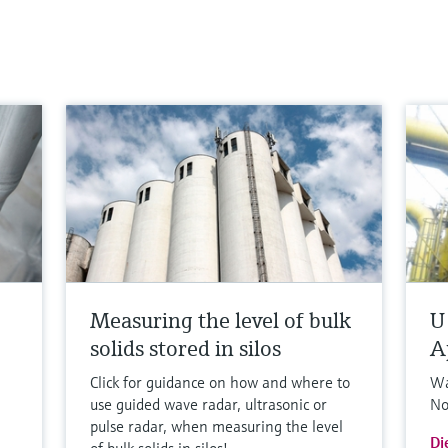
Measuring the level of bulk
U
solids stored in silos
A
Click for guidance on how and where to
Wa
use guided wave radar, ultrasonic or
No
pulse radar, when measuring the level
Di