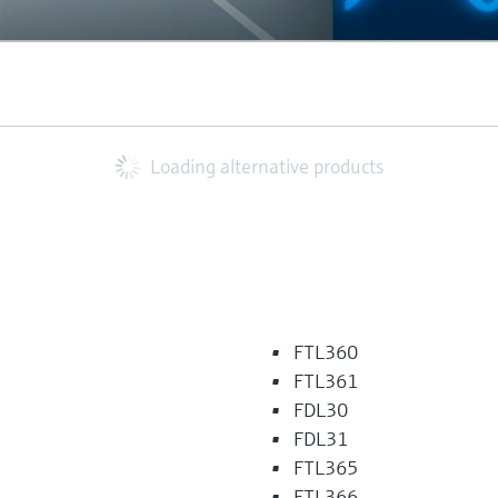
Loading alternative products
FTL360
FTL361
FDL30
FDL31
FTL365
FTL366