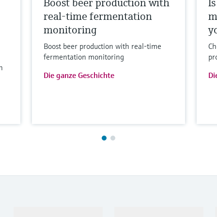
Boost beer production with
I
real-time fermentation
m
monitoring
y
Boost beer production with real-time
Ch
fermentation monitoring
pr
h
Die ganze Geschichte
Di
Produkte &
Branchen