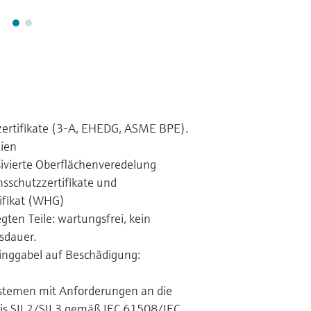
zertifikate (3-A, EHEDG, ASME BPE).
ien
sivierte Oberflächenveredelung
nsschutzzertifikate und
tifikat (WHG)
ten Teile: wartungsfrei, kein
sdauer.
nggabel auf Beschädigung:
systemen mit Anforderungen an die
 bis SIL2/SIL3 gemäß IEC 61508/IEC