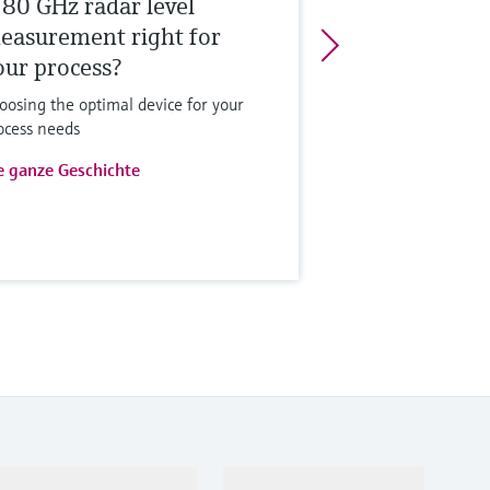
s 80 GHz radar level
easurement right for
our process?
oosing the optimal device for your
ocess needs
e ganze Geschichte
Support
Unternehmen