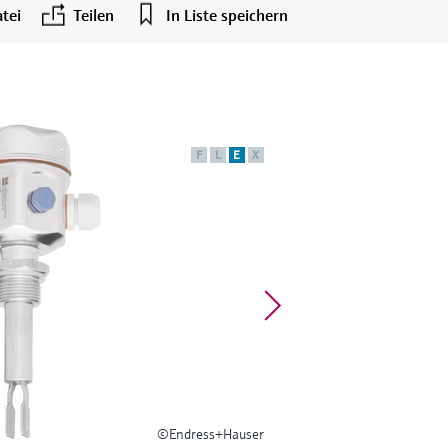
tei
Teilen
In Liste speichern
F
L
E
X
©Endress+Hauser