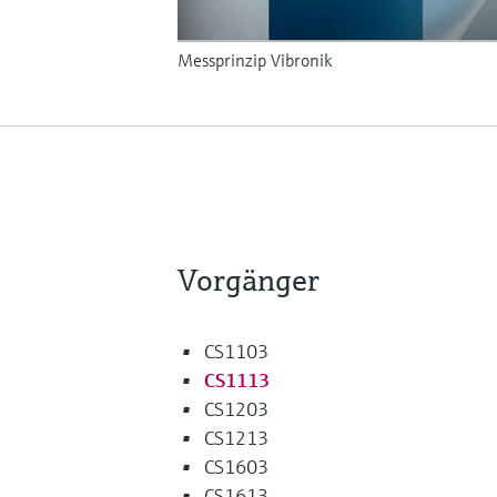
Messprinzip Vibronik
Vorgänger
CS1103
CS1113
CS1203
CS1213
CS1603
CS1613