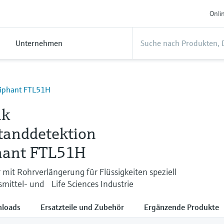
Onli
Unternehmen
uiphant FTL51H
ik
tanddetektion
hant FTL51H
 mit Rohrverlängerung für Flüssigkeiten speziell
smittel- und Life Sciences Industrie
loads
Ersatzteile und Zubehör
Ergänzende Produkte