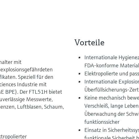
Vorteile
Internationale Hygiene
halter mit
FDA-konforme Material
explosionsgefährdeten
Elektropolierte und pas
fikaten. Speziell für den
Internationale Explosio
ciences Industrie mit
Überfüllsicherungs-Zer
E BPE). Der FTL51H bietet
Keine mechanisch beweg
zuverlässige Messwerte,
Verschleiß, lange Leben
lenzen, Luftblasen, Schaum,
Überwachung der Schwi
funktionssicher
Einsatz in Sicherheits
tropolierter
funktionale Sicherheit