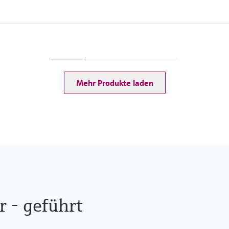
Max. Messdistanz
Stab:
4 m Min DK>1.4
Seil:
20 m...25 m Min DK >1
Mehr Produkte laden
25 m...30 m Min DK >1
ruck
30 m...45 m Min DK>1
Prozessseitige Haupt
Stabsonde:
316Ti, 316L, PEEK, PP
Seilsonde:
304, 316, 316Ti, 316L
 - geführt