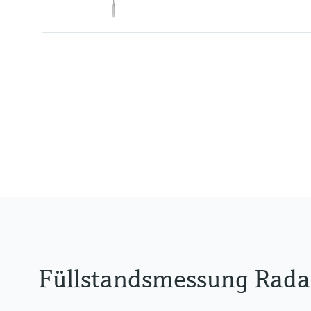
Genauigkeit
Rod probe :+/- 2 mm
Rope probe <= 15 m: +/- 2 mm
Rope probe > 15 m: +/- 10 mm
Prozesstemperatur
-40...+150 °C
Prozessdruck / max. Überlastd
Vakuum...16 bar
Füllstandsmessung Radar