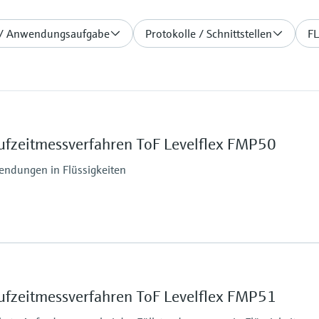
/ Anwendungsaufgabe
Protokolle / Schnittstellen
FL
ufzeitmessverfahren ToF Levelflex FMP50
wendungen in Flüssigkeiten
Max. Messdistanz
Stab: 4 m Min DK>1.6
Seil: 12 m Min DK>1.6
ufzeitmessverfahren ToF Levelflex FMP51
Prozessseitige Haupt
Stabsonde: 316L, PPS, 