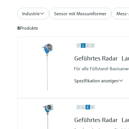
Industrie
Sensor mit Messumformer
Mess-
8
Produkte
F
L
E
X
Geführtes Radar La
Für alle Füllstand-Basisan
Spezifikation anzeigen
Genauigkeit
F
L
E
X
Stabsonde: +/- 2 mm
Seilsonde: +/- 2 mm
Geführtes Radar La
Prozesstemperatur
-20...+80 °C