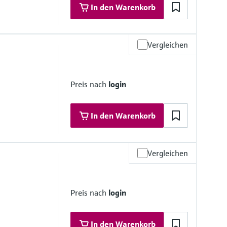
In den Warenkorb
materialien
Vergleichen
ramik
ramik
Preis nach
login
materialien
In den Warenkorb
Vergleichen
materialien
Preis nach
login
, PEEK, PPS, PA
In den Warenkorb