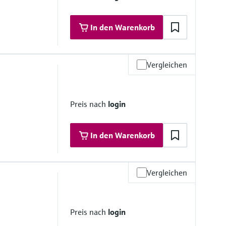
ton
In den Warenkorb
Vergleichen
6
>1.6;
Preis nach
login
K>1,4
materialien
In den Warenkorb
ramik
Vergleichen
, PFA
Preis nach
login
.6;
1,9