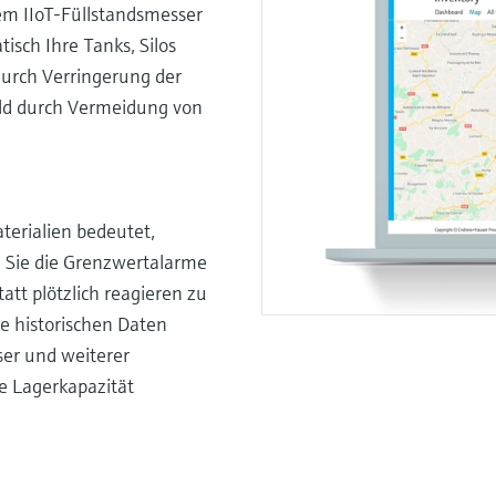
em IIoT-Füllstandsmesser
sch Ihre Tanks, Silos
durch Verringerung der
eld durch Vermeidung von
terialien bedeutet,
n Sie die Grenzwertalarme
att plötzlich reagieren zu
e historischen Daten
ser und weiterer
e Lagerkapazität