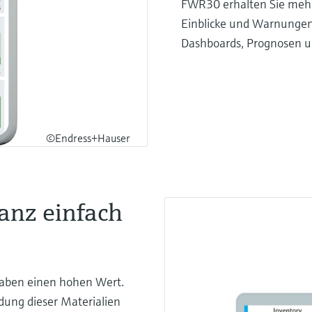
FWR30 erhalten Sie mehr a
Einblicke und Warnungen
Dashboards, Prognosen un
©Endress+Hauser
nz einfach
 haben einen hohen Wert.
dung dieser Materialien