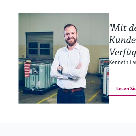
"Mit d
Kunden
Verfüg
Kenneth Lau
Lesen Si