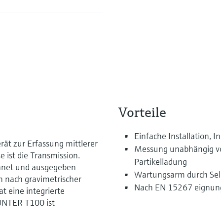
Vorteile
Einfache Installation,
t zur Erfassung mittlerer
Messung unabhängig vo
 ist die Transmission.
Partikelladung
chnet und ausgegeben
Wartungsarm durch Se
n nach gravimetrischer
Nach EN 15267 eignun
 eine integrierte
UNTER T100 ist