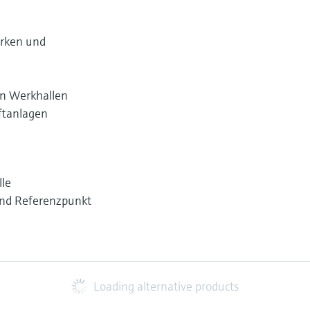
rken und
n Werkhallen
ftanlagen
e
lle
und Referenzpunkt
Loading alternative products