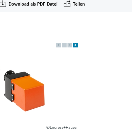
Download als PDF-Datei
Teilen
F
L
E
X
©Endress+Hauser