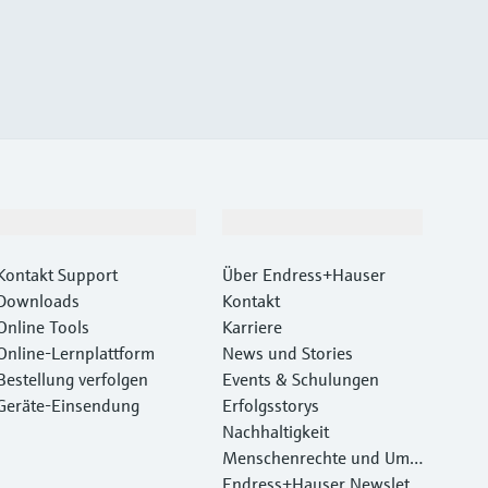
Support
Unternehmen
Kontakt Support
Über Endress+Hauser
Downloads
Kontakt
Online Tools
Karriere
Online-Lernplattform
News und Stories
Bestellung verfolgen
Events & Schulungen
Geräte‑Einsendung
Erfolgsstorys
Nachhaltigkeit
Menschenrechte und Umw
eltschutz
Endress+Hauser Newslett