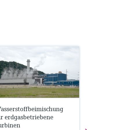
asserstoffbeimischung
ür erdgasbetriebene
urbinen