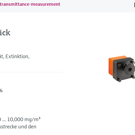
e transmittance-measurement
ick
t, Extinktion,
 %
0 ... 10,000 mg/m³
sstrecke und den