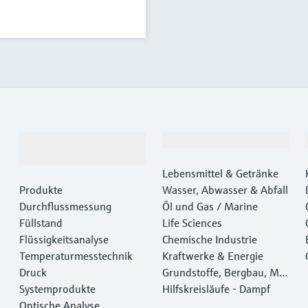
Produkte &
Branchen
Dienstleistungen
Lebensmittel & Getränke
Produkte
Wasser, Abwasser & Abfall
Durchflussmessung
Öl und Gas / Marine
Füllstand
Life Sciences
Flüssigkeitsanalyse
Chemische Industrie
Temperaturmesstechnik
Kraftwerke & Energie
Druck
Grundstoffe, Bergbau, Met
Systemprodukte
alle
Hilfskreisläufe - Dampf
Optische Analyse