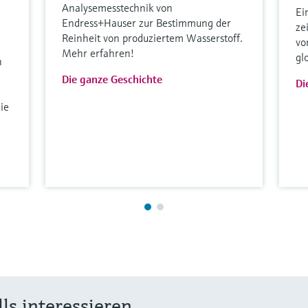
Analysemesstechnik von
Ei
Endress+Hauser zur Bestimmung der
ze
Reinheit von produziertem Wasserstoff.
vo
Mehr erfahren!
gl
n
Die ganze Geschichte
Di
ie
ls interessieren