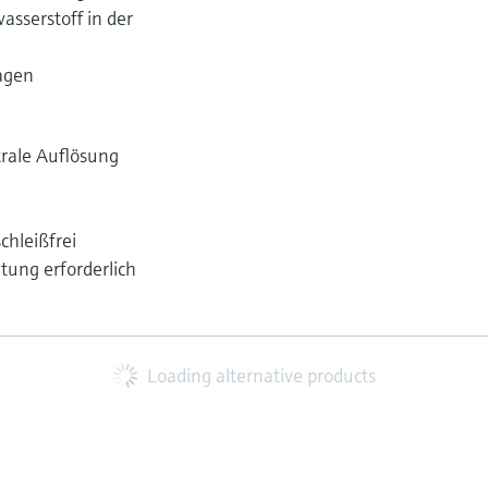
sserstoff in der
agen
trale Auflösung
chleißfrei
ung erforderlich
Loading alternative products