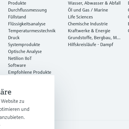
Produkte
Wasser, Abwasser & Abfall
Durchflussmessung
Öl und Gas / Marine
Füllstand
Life Sciences
Flüssigkeitsanalyse
Chemische Industrie
Temperaturmesstechnik
Kraftwerke & Energie
Druck
Grundstoffe, Bergbau, Met
Systemprodukte
alle
Hilfskreisläufe - Dampf
Optische Analyse
Netilion IIoT
Software
Empfohlene Produkte
Online Tools
Dienstleistungen
häre
r Website zu
optimieren und
 anzubieten.
.