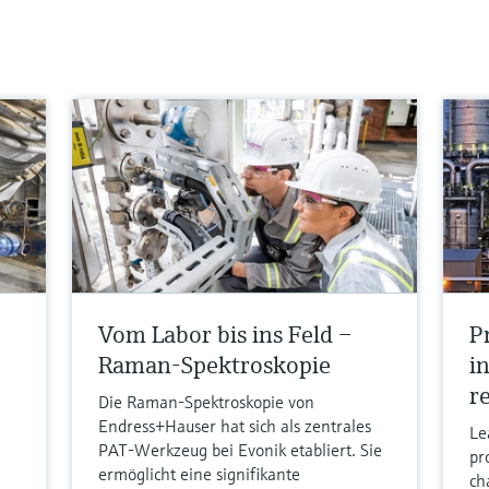
Vom Labor bis ins Feld –
P
Raman-Spektroskopie
i
r
Die Raman-Spektroskopie von
Endress+Hauser hat sich als zentrales
Le
PAT-Werkzeug bei Evonik etabliert. Sie
pr
ermöglicht eine signifikante
ch