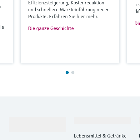
Effizienzsteigerung, Kostenreduktion
re
n
und schnellere Markteinführung neuer
di
Produkte. Erfahren Sie hier mehr.
Di
ie
Die ganze Geschichte
Produkte &
Branchen
Dienstleistungen
Lebensmittel & Getränke