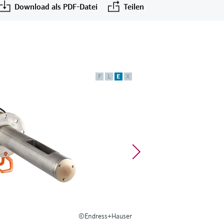
Download als PDF-Datei
Teilen
F
L
E
X
©Endress+Hauser