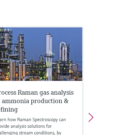
rocess Raman gas analysis
n ammonia production &
efining
arn how Raman Spectroscopy can
ovide analysis solutions for
allenging stream conditions, by