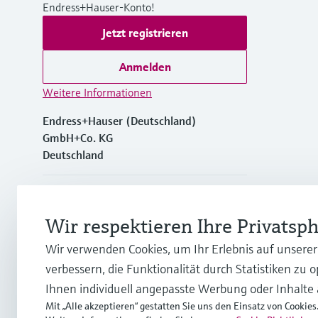
Endress+Hauser-Konto!
Jetzt registrieren
Anmelden
Weitere Informationen
Endress+Hauser (Deutschland)
GmbH+Co. KG
Deutschland
+49762197501
Wir respektieren Ihre Privatsp
+49 (0)7621 97501
Wir verwenden Cookies, um Ihr Erlebnis auf unsere
verbessern, die Funktionalität durch Statistiken zu 
info.de@endress.com
Ihnen individuell angepasste Werbung oder Inhalte
Mit „Alle akzeptieren“ gestatten Sie uns den Einsatz von Cookies