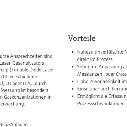
Vorteile
Nahezu unverfälschte 
kurze Ansprechzeiten sind
direkt im Prozess
Laser-Gasanalysators
Sehr gute Anpassung a
zip (Tunable Diode Laser
Messlanzen- oder Cros
M700 verschiedene
Hohe Zuverlässigkeit i
Cl, CO oder H2O, durch
Einsetzbar auch bei r
tu-Messung ist besonders
Ermöglicht die Erfassun
n Gaskonzentrationen in
Prozessschwankungen
berwachung.
eNOx-Anlagen