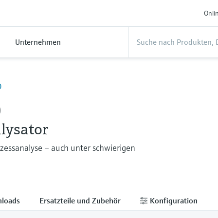
Onli
Unternehmen
0
0
lysator
ozessanalyse – auch unter schwierigen
loads
Ersatzteile und Zubehör
Konfiguration