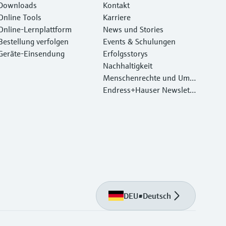
Downloads
Kontakt
Online Tools
Karriere
Online-Lernplattform
News und Stories
Bestellung verfolgen
Events & Schulungen
Geräte‑Einsendung
Erfolgsstorys
Nachhaltigkeit
Menschenrechte und Umw
eltschutz
Endress+Hauser Newslett
er
DEU
•
Deutsch