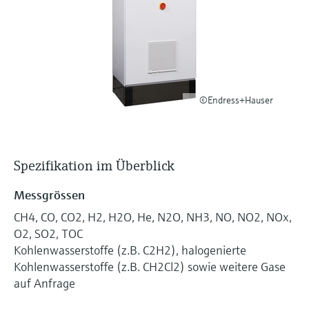
Füllstandsmessung
Analysatoren für Härte, Eisen,
Device Viewer
Aluminium & Chromat
Produktspezifische Informationen und
Füllstandsmessung Druck
Dokumente finden
Prozessphotometer
Alle ansehen
Ersatzteilsuche
©Endress+Hauser
Mikrowellentransmission
Ersatzteile anhand von Produktwurzel,
Bestellcode oder Seriennummer finden
Memosens-Technologie
Spezifikation im Überblick
Alle ansehen
Messgrössen
CH4, CO, CO2, H2, H2O, He, N2O, NH3, NO, NO2, NOx,
O2, SO2, TOC
Kohlenwasserstoffe (z.B. C2H2), halogenierte
Kohlenwasserstoffe (z.B. CH2Cl2) sowie weitere Gase
auf Anfrage