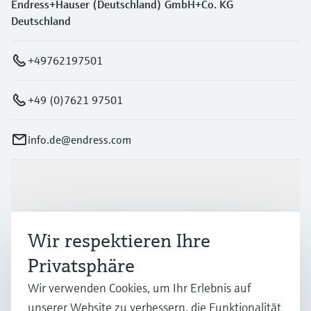
Endress+Hauser (Deutschland) GmbH+Co. KG
Deutschland
+49762197501
+49 (0)7621 97501
info.de@endress.com
Produkte & Dienstleistungen
Branchen
Wir respektieren Ihre
Privatsphäre
Support
Wir verwenden Cookies, um Ihr Erlebnis auf
unserer Website zu verbessern, die Funktionalität