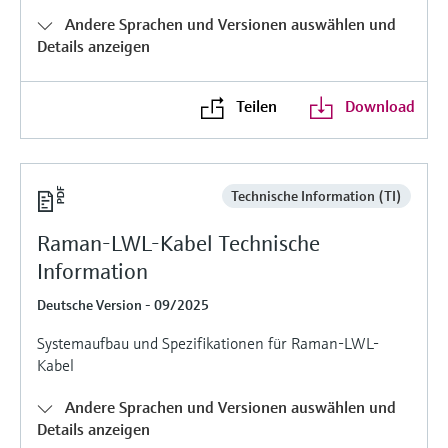
Füllstandsmessung
Analysatoren für Härte, Eisen,
Andere Sprachen und Versionen auswählen und
Device Viewer
Aluminium & Chromat
Details anzeigen
Produktspezifische Informationen und
Füllstandsmessung Druck
Dokumente finden
Prozessphotometer
Teilen
Download
Alle ansehen
Ersatzteilsuche
Mikrowellentransmission
Ersatzteile anhand von Produktwurzel,
Bestellcode oder Seriennummer finden
Technische Information (TI)
Memosens-Technologie
Raman-LWL-Kabel Technische
Alle ansehen
Information
Deutsche Version - 09/2025
Systemaufbau und Spezifikationen für Raman-LWL-
Kabel
Andere Sprachen und Versionen auswählen und
Details anzeigen