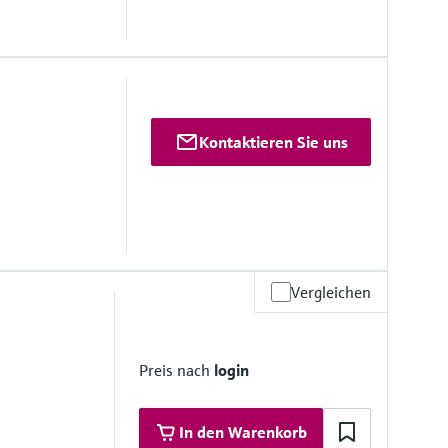
r Prozessausgänge und Durchfluss-/Druckregelung. Auflösung
Kontaktieren Sie uns
e haben eine gemeinsame Masse, die gegenüber der gesamten
ialfrei ist.
 Open-Collector. Nennstrom 100 mA bei 24 V
-Collector, 0,01 bis 500 Hz
g zur Fernüberprüfung von Mengenumwertung. Auflösung 100
r Emulation von Durchflussmessersignalen. Maximale
uigkeit 0,1 %
Vergleichen
Preis nach
login
In den Warenkorb