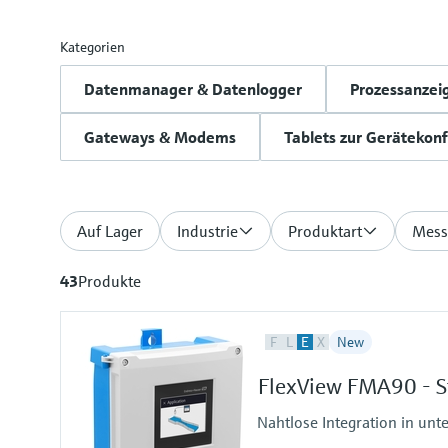
Kategorien
Datenmanager & Datenlogger
Prozessanzei
Gateways & Modems
Tablets zur Gerätekonf
Auf Lager
Industrie
Produktart
Mess
43
Produkte
F
L
E
X
New
FlexView FMA90 - St
Nahtlose Integration in un