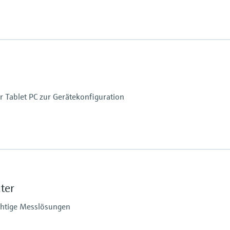
er Tablet PC zur Gerätekonfiguration
mit Autofokus und LED-Blitz mit 1500 mcd
ter
e
chtige Messlösungen