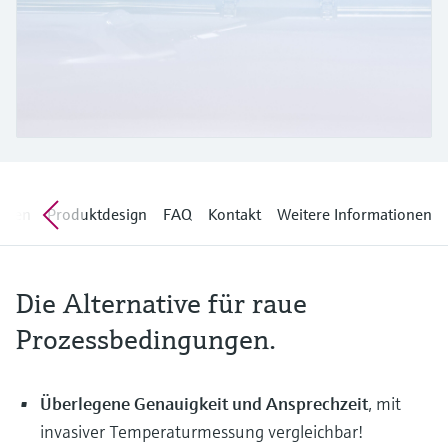
Füllstandsmessung
Analysatoren für Härte, Eisen,
Device Viewer
Aluminium & Chromat
Produktspezifische Informationen und
Füllstandsmessung Druck
Dokumente finden
Prozessphotometer
Alle ansehen
Ersatzteilsuche
Mikrowellentransmission
Ersatzteile anhand von Produktwurzel,
Bestellcode oder Seriennummer finden
Memosens-Technologie
ngen
Produktdesign
FAQ
Kontakt
Weitere Informationen
Alle ansehen
Die Alternative für raue
Prozessbedingungen.
Überlegene Genauigkeit und Ansprechzeit
, mit
invasiver Temperaturmessung vergleichbar!