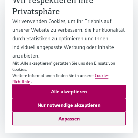
Wir respektieren Ihre
gemessen und überwacht werden sollen, z. B. bei
Privatsphäre
Kraftwerken, Fabriken sowie Produktionsstandorten für
Wir verwenden Cookies, um Ihr Erlebnis auf
Öl und Gas. Beim Technologie-Benchmarking werden
unserer Website zu verbessern, die Funktionalität
die Fähigkeiten verschiedener CEMS untersucht und
durch Statistiken zu optimieren und Ihnen
anschließend mit Industriestandards und den
individuell angepasste Werbung oder Inhalte
Anforderungen des Kunden verglichen. Dies hilft den
anzubieten.
Kunden, das für ihre spezifischen Bedürfnisse am
Mit „Alle akzeptieren“ gestatten Sie uns den Einsatz von
besten geeignete System zu finden.
Cookies.
Weitere Informationen finden Sie in unserer
Cookie-
Richtlinie
.
Was uns auszeichnet ist eine jahrzehntelange,
Alle akzeptieren
erwiesene Fachkompetenz, ein umfasendes
Produktportfolio und eine Vielzahl an Services auf
Nur notwendige akzeptieren
dem Gebiet der Emissionsmessungen.
Anpassen