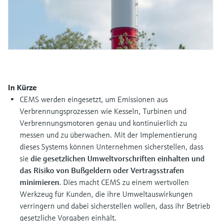
Füllstandsmessung
Analysatoren für Härte, Eisen,
Device Viewer
Aluminium & Chromat
Produktspezifische Informationen und
Füllstandsmessung Druck
Dokumente finden
Prozessphotometer
Alle ansehen
Ersatzteilsuche
Mikrowellentransmission
Ersatzteile anhand von Produktwurzel,
Bestellcode oder Seriennummer finden
In Kürze
Memosens-Technologie
CEMS werden eingesetzt, um Emissionen aus
Verbrennungsprozessen wie Kesseln, Turbinen und
Verbrennungsmotoren genau und kontinuierlich zu
Alle ansehen
messen und zu überwachen. Mit der Implementierung
dieses Systems können Unternehmen sicherstellen, dass
sie
die gesetzlichen Umweltvorschriften einhalten und
das Risiko von Bußgeldern oder Vertragsstrafen
minimieren
. Dies macht CEMS zu einem wertvollen
Werkzeug für Kunden, die ihre Umweltauswirkungen
verringern und dabei sicherstellen wollen, dass ihr Betrieb
gesetzliche Vorgaben einhält.