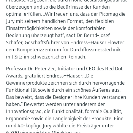
Füllstandsmessung
Analysatoren für Härte, Eisen,
überzeugen und so die Bedürfnisse der Kunden
Device Viewer
Aluminium & Chromat
optimal erfüllen. „Wir freuen uns, dass der Picomag die
Produktspezifische Informationen und
Füllstandsmessung Druck
Jury mit seinem handlichen Format, den flexiblen
Dokumente finden
Einsatzmöglichkeiten sowie der komfortablen
Prozessphotometer
Alle ansehen
Bedienung überzeugt hat“, sagt Dr. Bernd-Josef
Ersatzteilsuche
Schäfer, Geschäftsführer von Endress+Hauser Flowtec,
Mikrowellentransmission
Ersatzteile anhand von Produktwurzel,
dem Kompetenzzentrum für Durchflussmesstechnik
Bestellcode oder Seriennummer finden
mit Sitz im schweizerischen Reinach.
Memosens-Technologie
Professor Dr. Peter Zec, Initiator und CEO des Red Dot
Alle ansehen
Awards, gratuliert Endress+Hauser: „Die
Gewinnerprodukte zeichnen sich durch hervorragende
Funktionalität sowie durch ein schönes Äußeres aus.
Das beweist, dass die Designer ihre Kunden verstanden
haben.“ Bewertet werden unter anderem der
Innovationsgrad, die Funktionalität, formale Qualität,
Ergonomie sowie die Langlebigkeit der Produkte. Eine
rund 40-köpfige Jury wählte die Preisträger unter
6.300 eingereichten Objekten aus.