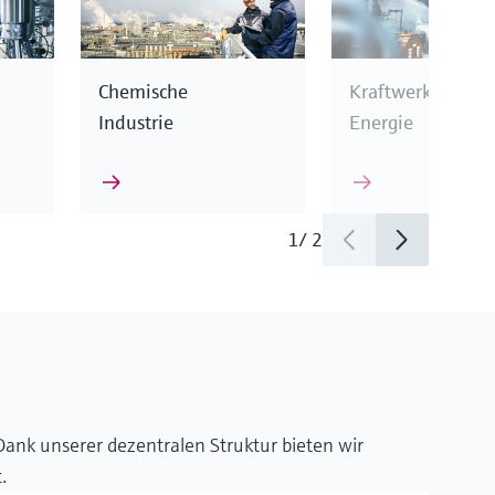
Chemische
Kraftwerke &
Industrie
Energie
1
/
2
ge sowie präzise
enwissen und
nd Spezifikation
ank unserer dezentralen Struktur bieten wir
.