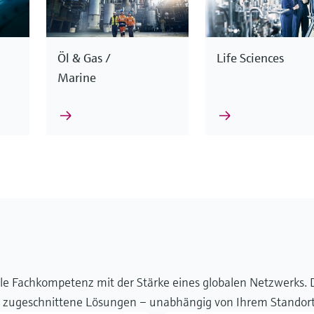
Öl & Gas /
Life Sciences
Marine
erschiedlichen Messprinzipien und gewährleisten zuverlässi
nik hinaus. Mit intelligenten Lösungen, fundiertem Branch
. Dadurch können wir Ihnen für nahezu jede Anforderung u
i, Ihre Prozesse von Anfang bis Ende effizient zu gestalten.
e Fachkompetenz mit der Stärke eines globalen Netzwerks. D
ell zugeschnittene Lösungen – unabhängig von Ihrem Standort