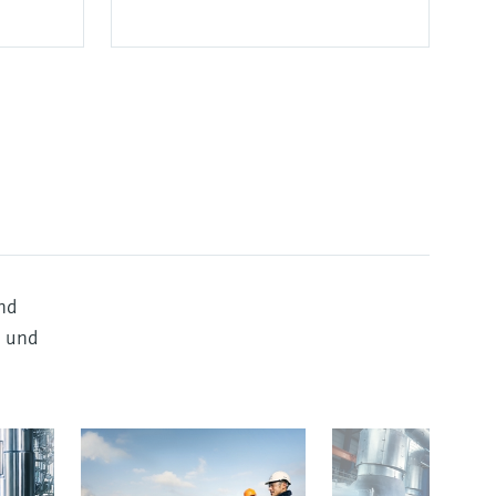
nd
z und