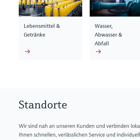
Lebensmittel &
Wasser,
Getränke
Abwasser &
Abfall
Die Messgeräte von Endress+Hauser basieren auf unt
Unsere Kompetenzen gehen über die reine Messtech
Messungen, unabhängig von den Einsatzbedingungen
zuverlässigen Dienstleistungen helfen wir Ihnen dabe
die passende Lösung anbieten.
Standorte
Erfahren Sie mehr über unsere Expertise
Mehr über unsere Produkte erfahren
Wir sind nah an unseren Kunden und verbinden lokal
Ihnen schnellen, verlässlichen Service und individu