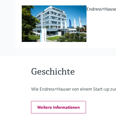
Prozesssicherheit
Endress+Hause
Durchflussmesstechnik für Flüssigk
Projektmanagement
Flüssigkeitsanalyse
E-Procurement
Druckmessgeräte für industrielle D
Geschichte
Wie Endress+Hauser von einem Start-up zum
Optische Analyse
Weitere Informationen