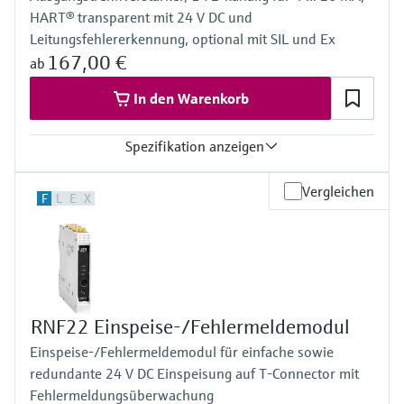
HART® transparent mit 24 V DC und
Leitungsfehlererkennung, optional mit SIL und Ex
167,00 €
ab
In den Warenkorb
Spezifikation anzeigen
Eingang
Vergleichen
F
L
E
X
0/4…20 mA / HART
Passiv
Ausgang
0/4…20 mA / HART
Aktiv
Spannungsversorgung
24 V DC
RNF22 Einspeise-/Fehlermeldemodul
Einspeise-/Fehlermeldemodul für einfache sowie
redundante 24 V DC Einspeisung auf T-Connector mit
Fehlermeldungsüberwachung