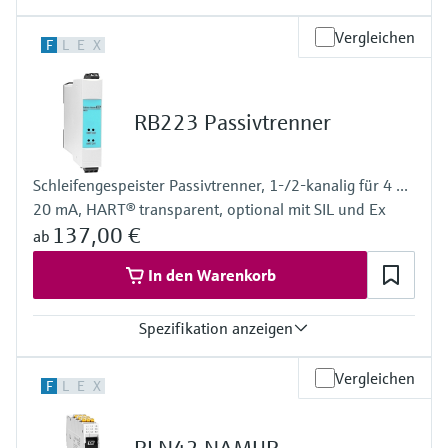
Ausgang
Vergleichen
F
L
E
X
24...28 V DC
Spannungsversorgung
100…240 V AC/DC
RB223 Passivtrenner
Schleifengespeister Passivtrenner, 1-/2-kanalig für 4 ...
20 mA, HART® transparent, optional mit SIL und Ex
137,00 €
ab
In den Warenkorb
Spezifikation anzeigen
Eingang
Vergleichen
F
L
E
X
2 x Analog 4...20 mA
Ausgang
2 x Analog 4...20 mA