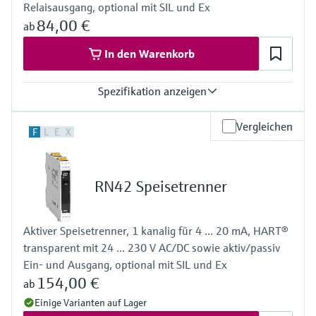
Relaisausgang, optional mit SIL und Ex
84,00 €
ab
In den Warenkorb
Spezifikation anzeigen
Eingang
Vergleichen
F
L
E
X
NAMUR
sperrend: < 1,2 mA
leitend: > 2,1 mA
Ausgang
RN42 Speisetrenner
Relaiskontakt
Spannungsversorgung
24 V DC
Aktiver Speisetrenner, 1 kanalig für 4 ... 20 mA, HART®
transparent mit 24 ... 230 V AC/DC sowie aktiv/passiv
Ein- und Ausgang, optional mit SIL und Ex
154,00 €
ab
Einige Varianten auf Lager