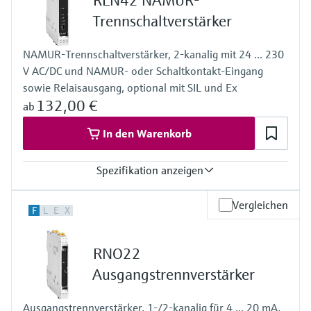
RLN42 NAMUR-
Trennschaltverstärker
NAMUR-Trennschaltverstärker, 2-kanalig mit 24 ... 230
V AC/DC und NAMUR- oder Schaltkontakt-Eingang
sowie Relaisausgang, optional mit SIL und Ex
132,00 €
ab
In den Warenkorb
Spezifikation anzeigen
Eingang
Vergleichen
F
L
E
X
NAMUR
sperrend: < 1,2 mA
leitend: > 2,1 mA
RNO22
Ausgang
Relaiskontakt
Ausgangstrennverstärker
Spannungsversorgung
20...250 V AC/DC
Ausgangstrennverstärker, 1-/2-kanalig für 4 ... 20 mA,