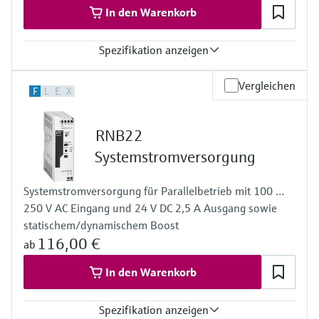
In den Warenkorb
Spezifikation anzeigen
Eingang
Vergleichen
F
L
E
X
0/4…20 mA / HART
speisend/nicht speisend
Ausgang
RNB22
0/4…20 mA / HART
Aktiv/Passiv
Systemstromversorgung
Spannungsversorgung
24...230 V AC/DC
Systemstromversorgung für Parallelbetrieb mit 100 …
250 V AC Eingang und 24 V DC 2,5 A Ausgang sowie
statischem/dynamischem Boost
116,00 €
ab
In den Warenkorb
Spezifikation anzeigen