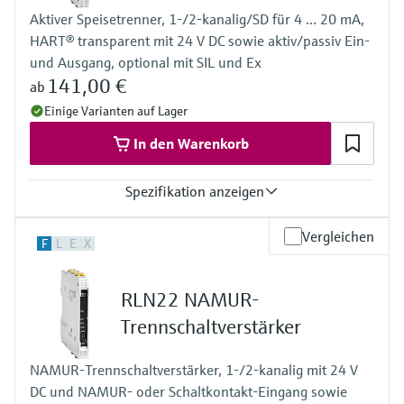
Mehrfarbig
Aktiver Speisetrenner, 1-/2-kanalig/SD für 4 ... 20 mA,
Bargraph
HART® transparent mit 24 V DC sowie aktiv/passiv Ein-
TAG Einheit
Farbumschlag im Fehlerfall
und Ausgang, optional mit SIL und Ex
Spannungsversorgung
141,00 €
ab
Weitbereichsnetzteil 24 bis 230 V AC/DC (-20 % / +10 %) 50/60
Einige Varianten auf Lager
Hz
In den Warenkorb
Spezifikation anzeigen
Eingang
Vergleichen
F
L
E
X
0/4…20 mA / HART
speisend/nicht speisend
Ausgang
RLN22 NAMUR-
0/4…20 mA / HART
Aktiv/Passiv
Trennschaltverstärker
Spannungsversorgung
24 V DC
NAMUR-Trennschaltverstärker, 1-/2-kanalig mit 24 V
DC und NAMUR- oder Schaltkontakt-Eingang sowie