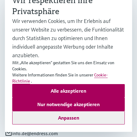
Wir respektieren Ihre
Privatsphäre
Mein Endress+Hauser
Steigern Sie die Effizienz und sparen Sie wertvolle Zeit mit
Wir verwenden Cookies, um Ihr Erlebnis auf
einem Mein Endress+Hauser-Konto!
unserer Website zu verbessern, die Funktionalität
Jetzt registrieren
durch Statistiken zu optimieren und Ihnen
individuell angepasste Werbung oder Inhalte
Anmelden
anzubieten.
Weitere Informationen
Mit „Alle akzeptieren“ gestatten Sie uns den Einsatz von
Cookies.
Endress+Hauser (Deutschland) GmbH+Co. KG
Weitere Informationen finden Sie in unserer
Cookie-
Deutschland
Richtlinie
.
Alle akzeptieren
+49762197501
Nur notwendige akzeptieren
+49 (0)7621 97501
Anpassen
info.de@endress.com