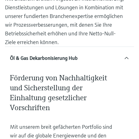
Füllstandsmessung
Analysatoren für Härte, Eisen,
Dienstleistungen und Lösungen in Kombination mit
Device Viewer
Aluminium & Chromat
unserer fundierten Branchenexpertise ermöglichen
Produktspezifische Informationen und
Füllstandsmessung Druck
wir Prozessverbesserungen, mit denen Sie Ihre
Dokumente finden
Prozessphotometer
Betriebssicherheit erhöhen und Ihre Netto-Null-
Alle ansehen
Ersatzteilsuche
Ziele erreichen können.
Mikrowellentransmission
Ersatzteile anhand von Produktwurzel,
Bestellcode oder Seriennummer finden
Öl & Gas Dekarbonisierung Hub
Memosens-Technologie
Förderung von Nachhaltigkeit
Alle ansehen
und Sicherstellung der
Einhaltung gesetzlicher
Vorschriften
Mit unserem breit gefächerten Portfolio sind
wir auf die globale Energiewende und den