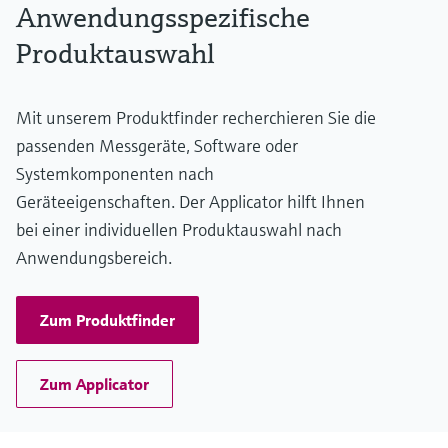
Anwendungsspezifische
316L, AlloyC,
Tantal,
Produktauswahl
Monel,
Gold
Messzelle
Mit unserem Produktfinder recherchieren Sie die
10 mbar...250 bar
(0.15 psi...3750 psi)
passenden Messgeräte, Software oder
Systemkomponenten nach
Geräteeigenschaften. Der Applicator hilft Ihnen
bei einer individuellen Produktauswahl nach
Anwendungsbereich.
Zum Produktfinder
Zum Applicator