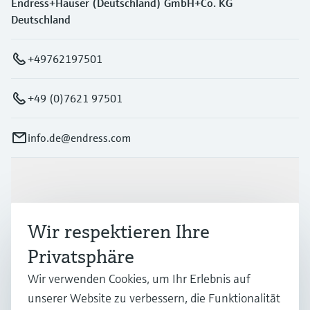
Endress+Hauser (Deutschland) GmbH+Co. KG
Deutschland
+49762197501
+49 (0)7621 97501
info.de@endress.com
Produkte & Dienstleistungen
Wir respektieren Ihre
Branchen
Privatsphäre
Wir verwenden Cookies, um Ihr Erlebnis auf
Support
unserer Website zu verbessern, die Funktionalität