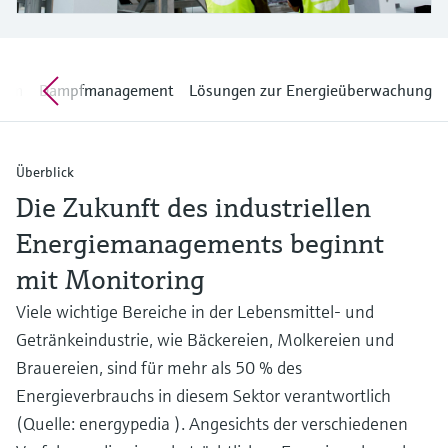
Füllstandsmessung
Analysatoren für Härte, Eisen,
Device Viewer
Aluminium & Chromat
Produktspezifische Informationen und
Füllstandsmessung Druck
Dokumente finden
stem
Dampfmanagement
Lösungen zur Energieüberwachung
Prozessphotometer
Alle ansehen
Ersatzteilsuche
Mikrowellentransmission
Ersatzteile anhand von Produktwurzel,
Bestellcode oder Seriennummer finden
Überblick
Memosens-Technologie
Die Zukunft des industriellen
Energiemanagements beginnt
Alle ansehen
mit Monitoring
Viele wichtige Bereiche in der Lebensmittel- und
Getränkeindustrie, wie Bäckereien, Molkereien und
Brauereien, sind für mehr als 50 % des
Energieverbrauchs in diesem Sektor verantwortlich
(Quelle: energypedia ). Angesichts der verschiedenen