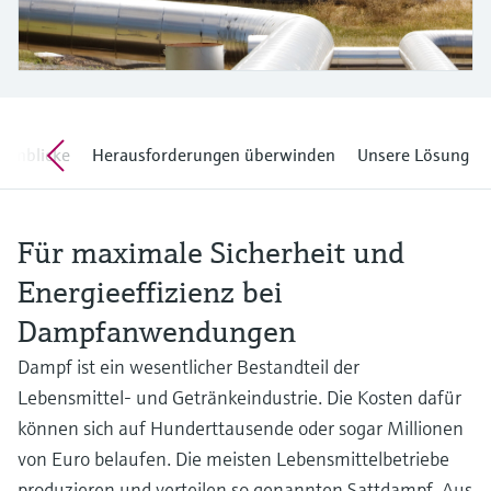
Füllstandsmessung
Analysatoren für Härte, Eisen,
Device Viewer
Aluminium & Chromat
Produktspezifische Informationen und
Füllstandsmessung Druck
Dokumente finden
Prozessphotometer
Alle ansehen
Ersatzteilsuche
einblicke
Herausforderungen überwinden
Unsere Lösung
Mikrowellentransmission
Ersatzteile anhand von Produktwurzel,
Bestellcode oder Seriennummer finden
Memosens-Technologie
Für maximale Sicherheit und
Alle ansehen
Energieeffizienz bei
Dampfanwendungen
Dampf ist ein wesentlicher Bestandteil der
Lebensmittel- und Getränkeindustrie. Die Kosten dafür
können sich auf Hunderttausende oder sogar Millionen
von Euro belaufen. Die meisten Lebensmittelbetriebe
produzieren und verteilen so genannten Sattdampf. Aus