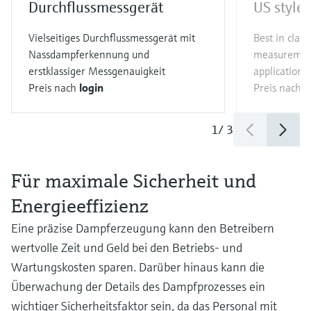
Durchflussmessgerät
US style
Vielseitiges Durchflussmessgerät mit
Best in clas
Nassdampferkennung und
measurement
erstklassiger Messgenauigkeit
applications
Preis nach
login
Preis nach
l
1
/
3
Für maximale Sicherheit und
Energieeffizienz
Eine präzise Dampferzeugung kann den Betreibern
wertvolle Zeit und Geld bei den Betriebs- und
Wartungskosten sparen. Darüber hinaus kann die
Überwachung der Details des Dampfprozesses ein
wichtiger Sicherheitsfaktor sein, da das Personal mit