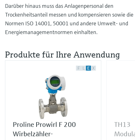
Darüber hinaus muss das Anlagenpersonal den
Trockenheitsanteil messen und kompensieren sowie die
Normen ISO 14001, 50001 und andere Umwelt- und
Energiemanagementnormen einhalten.
Produkte für Ihre Anwendung
F
L
E
X
Proline Prowirl F 200
TH13
Wirbelzähler-
Modular