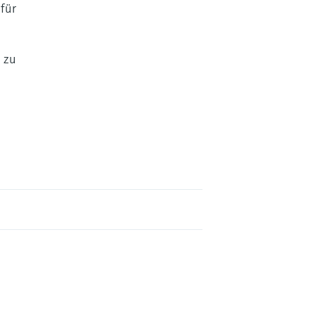
für
n zu