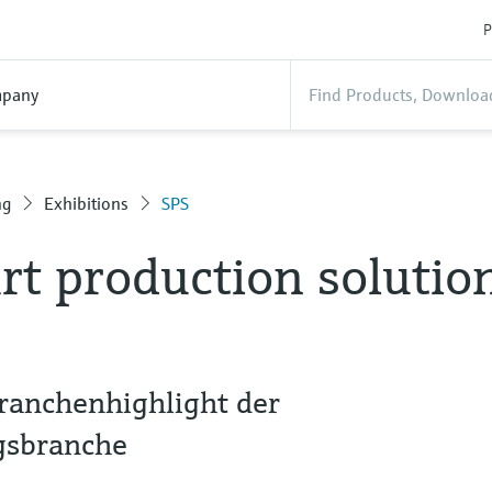
P
pany
ng
Exhibitions
SPS
rt production solutio
Branchenhighlight der
gsbranche