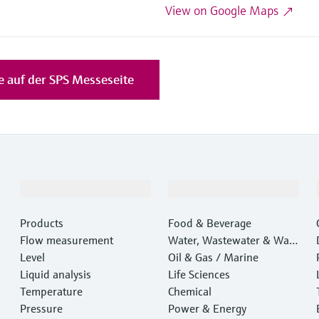
View on Google Maps
e auf der SPS Messeseite
Products & Services
Industries
Products
Food & Beverage
Flow measurement
Water, Wastewater & Wast
Level
e
Oil & Gas / Marine
Liquid analysis
Life Sciences
Temperature
Chemical
Pressure
Power & Energy