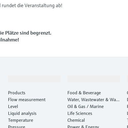
 rundet die Veranstaltung ab!
Die Plätze sind begrenzt.
eilnahme!
Products & Services
Industries
Products
Food & Beverage
Flow measurement
Water, Wastewater & Wast
Level
e
Oil & Gas / Marine
Liquid analysis
Life Sciences
Temperature
Chemical
Pressure
Power & Energy