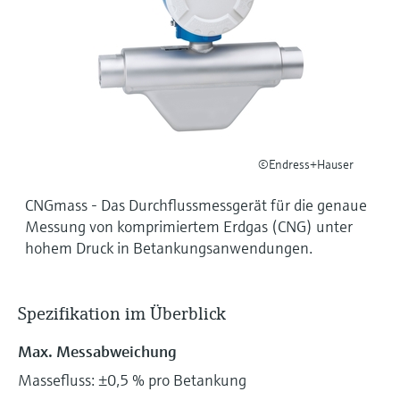
Füllstandsmessung
Analysatoren für Härte, Eisen,
Device Viewer
Aluminium & Chromat
Produktspezifische Informationen und
Füllstandsmessung Druck
Dokumente finden
Prozessphotometer
Alle ansehen
Ersatzteilsuche
Mikrowellentransmission
Ersatzteile anhand von Produktwurzel,
Bestellcode oder Seriennummer finden
©Endress+Hauser
Memosens-Technologie
CNGmass - Das Durchflussmessgerät für die genaue
Alle ansehen
Messung von komprimiertem Erdgas (CNG) unter
hohem Druck in Betankungsanwendungen.
Spezifikation im Überblick
Max. Messabweichung
Massefluss: ±0,5 % pro Betankung