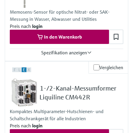
Memosens-Sensor für optische Nitrat- oder SAK-
Messung in Wasser, Abwasser und Utilities
Preis nach
login
In den Warenkorb
Spezifikation anzeigen
Messbereich
Vergleichen
F
L
E
X
0.01 ... 20 mg/l / 0.1 ... 50 mg/l NO3-N
0.04 ... 80 mg/l / 0.4 ... 200 mg/l NO3
0 ... 50 1/m / 0 ... 250 1/m / 0 ... 1000 1/m SAK
1-/2-Kanal-Messumformer
0 ... 75 mg/l / 0 ... 375 mg/l / 0 ... 1500 mg/l CSB / BSB (254 nm)
0 ... 30 mg/l / 0 ... 150 mg/l / 0 ... 600 mg/l TOC / DOC (254 nm)
Liquiline CM442R
Prozesstemperatur
5 ... 50°C (41 ... 120 °F)
Kompaktes Multiparameter-Hutschienen- und
Schaltschrankgerät für alle Industrien
Preis nach
login