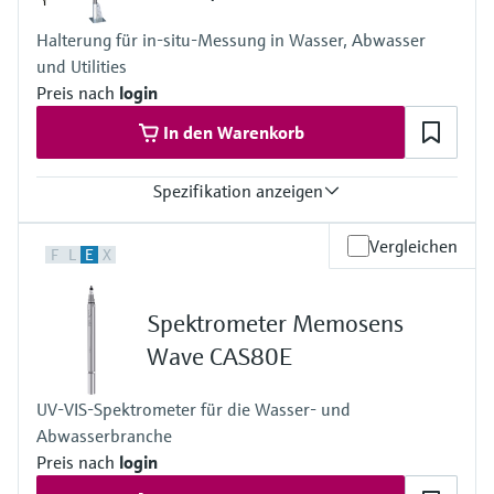
Faktor 20 möglich
Prozesstemperatur
Halterung für in-situ-Messung in Wasser, Abwasser
0 ... 40 °C (32 ... 104 °F)
und Utilities
Prozessdruck
Druckfrei
Preis nach
login
In den Warenkorb
Spezifikation anzeigen
Prozesstemperatur
Vergleichen
F
L
E
X
-20 ... 60 °C (-4 ... 140 °F)
Spektrometer Memosens
Wave CAS80E
UV-VIS-Spektrometer für die Wasser- und
Abwasserbranche
Preis nach
login