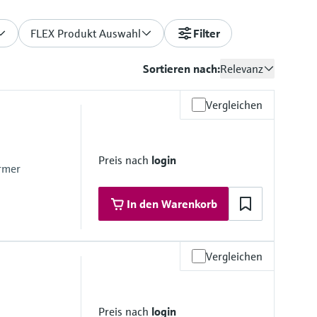
FLEX Produkt Auswahl
Filter
Sortieren nach:
Relevanz
Vergleichen
Preis nach
login
rmer
In den Warenkorb
Vergleichen
 Materialien
Preis nach
login
Rostfreier Stahlguss, CF3M/1.4408