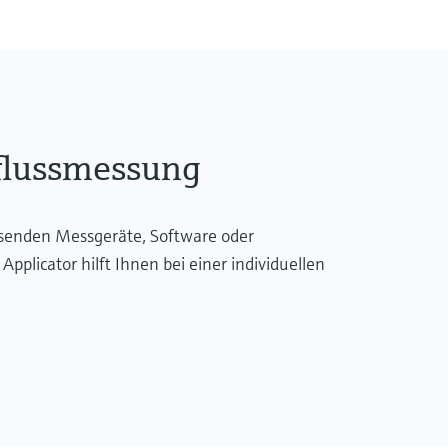
‐ Tri‐Clamp; DN40 D
11864‐1A: 1.4404 (3
flussmessung
ssenden Messgeräte, Software oder
licator hilft Ihnen bei einer individuellen