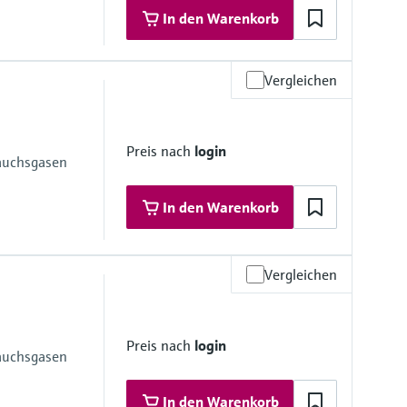
In den Warenkorb
Vergleichen
bereich
bis 130°C)
Preis nach
login
auchsgasen
In den Warenkorb
Vergleichen
 Materialien
16L)
Preis nach
login
(316L)
auchsgasen
6L); 1.4435 (316L)
16/F316L); 1.4404 (316L); 1.4435 (316L)
In den Warenkorb