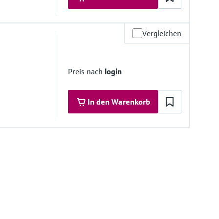
Vergleichen
 Materialien
16L)
Preis nach
login
(316L); 1.4435 (316L)
.4404 (316L)
In den Warenkorb
NBR; 1.4401 (316)
50G
 Materialien
316/316L); Alloy C22, 2.4602 (UNS N06022)
(316/316L); Alloy C22, 2.4602 (UNS N06022)
 1.4404 (316L); Alloy C22, 2.4602 (UNS N06022)
.4404 (316L); Alloy C22, 2.4602 (UNS N06022)
0G; 1.4404 (316L); Alloy C22, 2.4602 (UNS N06022)