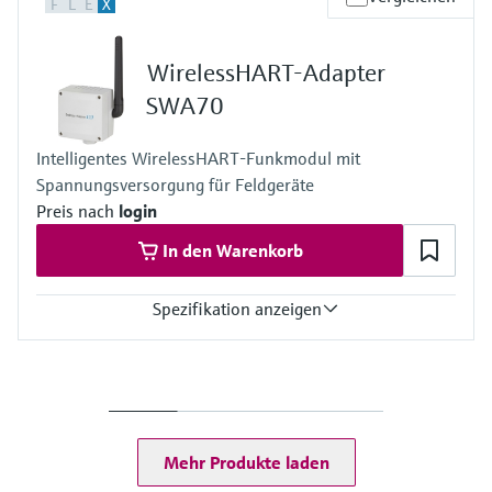
F
L
E
X
WirelessHART- und/ oder Bluetooth®
Füllstandsmessung
Analysatoren für Härte, Eisen,
Kommunikationsschnittstelle,
Device Viewer
Aluminium & Chromat
Sendefrequenzband: 2,4 GHz (ISM-Band),
Produktspezifische Informationen und
Füllstandsmessung Druck
WirelessHART-Adapter
Sendebereich unter Referenzbedingungen:
Dokumente finden
WirelessHART Kommunikation - bis zu 200 m,
SWA70
Prozessphotometer
Bluetooth® Kommunikation - bis zu 40 m
Alle ansehen
Ersatzteilsuche
Intelligentes WirelessHART-Funkmodul mit
Mikrowellentransmission
Ersatzteile anhand von Produktwurzel,
Spannungsversorgung für Feldgeräte
Bestellcode oder Seriennummer finden
Preis nach
login
Memosens-Technologie
In den Warenkorb
Alle ansehen
Spezifikation anzeigen
Ausgang
WirelessHART-Kommunikationsschnittstelle
Übertragungsgeschwindigkeit: Nominal 250 kBits/s
Sendefrequenzband: 2,4 GHz (ISM-Band)
Sendebereich unter Referenzbedingungen:
Mehr Produkte laden
Außenbereich 250 m, Innenbereich 50 m
Anzeige