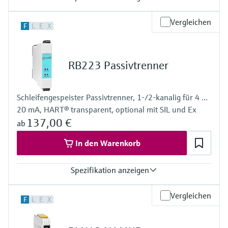
Ausgang
Vergleichen
F
L
E
X
24...28 V DC
Spannungsversorgung
100…240 V AC/DC
RB223 Passivtrenner
Schleifengespeister Passivtrenner, 1-/2-kanalig für 4 ...
20 mA, HART® transparent, optional mit SIL und Ex
137,00 €
ab
In den Warenkorb
Spezifikation anzeigen
Eingang
Vergleichen
F
L
E
X
2 x Analog 4...20 mA
Ausgang
2 x Analog 4...20 mA