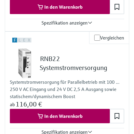
In den Warenkorb
Spezifikation anzeigen
Eingang
Vergleichen
F
L
E
X
0/4…20 mA / HART
speisend/nicht speisend
Ausgang
RNB22
0/4…20 mA / HART
Aktiv/Passiv
Systemstromversorgung
Spannungsversorgung
24...230 V AC/DC
Systemstromversorgung für Parallelbetrieb mit 100 …
250 V AC Eingang und 24 V DC 2,5 A Ausgang sowie
statischem/dynamischem Boost
116,00 €
ab
In den Warenkorb
Spezifikation anzeigen