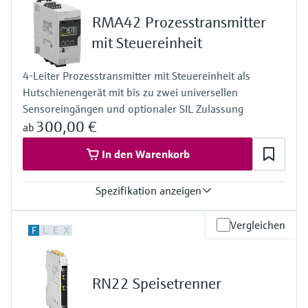
Füllstandsmessung
Analysatoren für Härte, Eisen,
Pulszähler
RMA42 Prozesstransmitter
Device Viewer
Modbus TCP
Aluminium & Chromat
Modbus RS485
mit Steuereinheit
Produktspezifische Informationen und
Füllstandsmessung Druck
Ausgang
Dokumente finden
Prozessphotometer
4x digital
4-Leiter Prozesstransmitter mit Steuereinheit als
Alle ansehen
Modbus TCP
Ersatzteilsuche
Hutschienengerät mit bis zu zwei universellen
Modbus RS485
Mikrowellentransmission
Ersatzteile anhand von Produktwurzel,
Sensoreingängen und optionaler SIL Zulassung
Bestellcode oder Seriennummer finden
300,00 €
ab
Memosens-Technologie
In den Warenkorb
Alle ansehen
Spezifikation anzeigen
Eingang
Vergleichen
F
L
E
X
2 x Universal (Strom, Spannung, R, RTD, TC)
Ausgang
2 x Analog (Strom, Spannung)
Anzeige
RN22 Speisetrenner
LCD
7 Segment