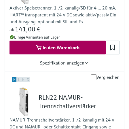
Mehrfarbig
Aktiver Speisetrenner, 1-/2-kanalig/SD für 4 ... 20 mA,
Bargraph
HART® transparent mit 24 V DC sowie aktiv/passiv Ein-
TAG Einheit
Farbumschlag im Fehlerfall
und Ausgang, optional mit SIL und Ex
Spannungsversorgung
141,00 €
ab
Weitbereichsnetzteil 24 bis 230 V AC/DC (-20 % / +10 %) 50/60
Einige Varianten auf Lager
Hz
In den Warenkorb
Spezifikation anzeigen
Eingang
Vergleichen
F
L
E
X
0/4…20 mA / HART
speisend/nicht speisend
Ausgang
RLN22 NAMUR-
0/4…20 mA / HART
Aktiv/Passiv
Trennschaltverstärker
Spannungsversorgung
24 V DC
NAMUR-Trennschaltverstärker, 1-/2-kanalig mit 24 V
DC und NAMUR- oder Schaltkontakt-Eingang sowie