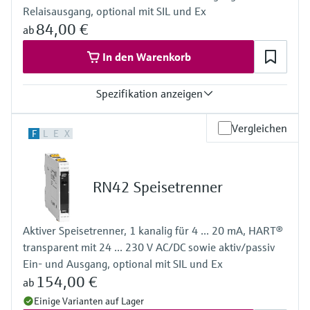
Relaisausgang, optional mit SIL und Ex
84,00 €
ab
In den Warenkorb
Spezifikation anzeigen
Eingang
Vergleichen
F
L
E
X
NAMUR
sperrend: < 1,2 mA
leitend: > 2,1 mA
Ausgang
RN42 Speisetrenner
Relaiskontakt
Spannungsversorgung
24 V DC
Aktiver Speisetrenner, 1 kanalig für 4 ... 20 mA, HART®
transparent mit 24 ... 230 V AC/DC sowie aktiv/passiv
Ein- und Ausgang, optional mit SIL und Ex
154,00 €
ab
Einige Varianten auf Lager