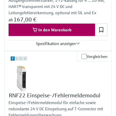
Ausgangstrennverstärker, 1-/2-kanalig für 4 ... 20 mA,
HART® transparent mit 24 V DC und
Leitungsfehlererkennung, optional mit SIL und Ex
167,00 €
ab
In den Warenkorb
Spezifikation anzeigen
Eingang
Vergleichen
F
L
E
X
0/4…20 mA / HART
Passiv
Ausgang
0/4…20 mA / HART
Aktiv
Spannungsversorgung
24 V DC
RNF22 Einspeise-/Fehlermeldemodul
Einspeise-/Fehlermeldemodul für einfache sowie
redundante 24 V DC Einspeisung auf T-Connector mit
Fehlermeldungsüberwachung