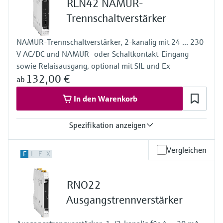
RLN42 NAMUR-
Trennschaltverstärker
NAMUR-Trennschaltverstärker, 2-kanalig mit 24 ... 230
V AC/DC und NAMUR- oder Schaltkontakt-Eingang
sowie Relaisausgang, optional mit SIL und Ex
132,00 €
ab
In den Warenkorb
Spezifikation anzeigen
Eingang
Vergleichen
F
L
E
X
NAMUR
sperrend: < 1,2 mA
leitend: > 2,1 mA
RNO22
Ausgang
Relaiskontakt
Ausgangstrennverstärker
Spannungsversorgung
20...250 V AC/DC