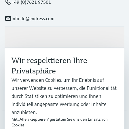
EA Mounting Kit Sensor
Englische Version - 03/2024
Teqwave M
Andere Sprachen und Versionen
auswählen und Details anzeigen
Wir respektieren Ihre
Privatsphäre
Teilen
Download
Wir verwenden Cookies, um Ihr Erlebnis auf
unserer Website zu verbessern, die Funktionalität
durch Statistiken zu optimieren und Ihnen
Einbauanleitung (EA)
individuell angepasste Werbung oder Inhalte
anzubieten.
EA Alteration Display module to
Mit „Alle akzeptieren“ gestatten Sie uns den Einsatz von
Display module with WLAN
Cookies.