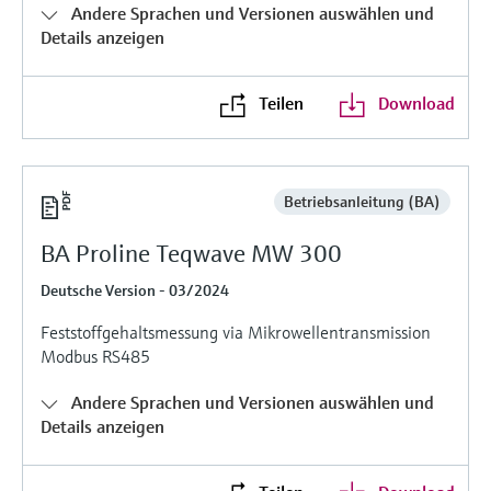
Füllstandsmessung
Andere Sprachen und Versionen auswählen und
Analysatoren für Härte, Eisen,
Details anzeigen
Device Viewer
Aluminium & Chromat
Produktspezifische Informationen und
Füllstandsmessung Druck
Dokumente finden
Teilen
Download
Prozessphotometer
Alle ansehen
Ersatzteilsuche
Mikrowellentransmission
Ersatzteile anhand von Produktwurzel,
Bestellcode oder Seriennummer finden
Betriebsanleitung (BA)
Memosens-Technologie
BA Proline Teqwave MW 300
Alle ansehen
Deutsche Version - 03/2024
Feststoffgehaltsmessung via Mikrowellentransmission
Modbus RS485
Andere Sprachen und Versionen auswählen und
Details anzeigen