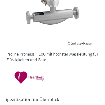
Füllstandsmessung
Analysatoren für Härte, Eisen,
Device Viewer
Aluminium & Chromat
Produktspezifische Informationen und
Füllstandsmessung Druck
Dokumente finden
Prozessphotometer
Alle ansehen
Ersatzteilsuche
Mikrowellentransmission
Ersatzteile anhand von Produktwurzel,
Bestellcode oder Seriennummer finden
©Endress+Hauser
Memosens-Technologie
Proline Promass F 100 mit höchster Messleistung für
Alle ansehen
Flüssigkeiten und Gase
Spezifikation im Überblick