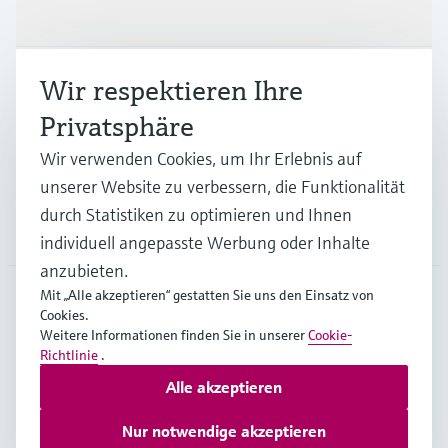
Produkte & Dienstleistungen
Branchen
Wir respektieren Ihre
Privatsphäre
Support
Wir verwenden Cookies, um Ihr Erlebnis auf
unserer Website zu verbessern, die Funktionalität
durch Statistiken zu optimieren und Ihnen
Unternehmen
individuell angepasste Werbung oder Inhalte
anzubieten.
Mit „Alle akzeptieren“ gestatten Sie uns den Einsatz von
Cookies.
DEU
•
Deutsch
Weitere Informationen finden Sie in unserer
Cookie-
Richtlinie
.
Alle akzeptieren
Copyright © Endress+Hauser Group Services AG
Impressum
Nutzungsbedingungen
Datenschutz
Nur notwendige akzeptieren