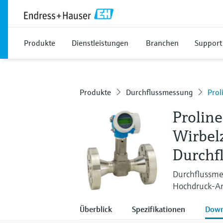
Produkte
Dienstleistungen
Branchen
Support
Produkte
Durchflussmessung
Prol
Proline
Wirbel
Durchf
Durchflussme
Hochdruck-An
Überblick
Spezifikationen
Down