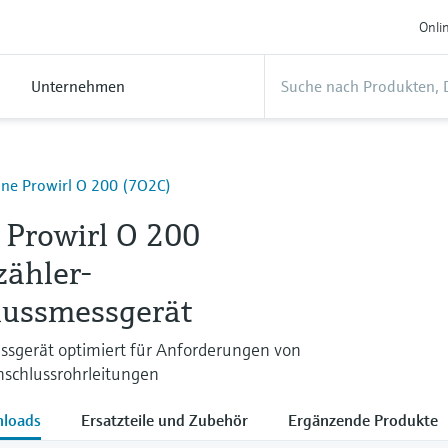
Onli
Unternehmen
ine Prowirl O 200 (7O2C)
 Prowirl O 200
zähler-
lussmessgerät
ssgerät optimiert für Anforderungen von
schlussrohrleitungen
loads
Ersatzteile und Zubehör
Ergänzende Produkte