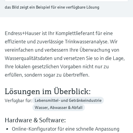
Füllstandsmessung
Analysatoren für Härte, Eisen,
das Bild zeigt ein Beispiel für eine verfügbare Lösung
Device Viewer
Aluminium & Chromat
Produktspezifische Informationen und
Füllstandsmessung Druck
Dokumente finden
Prozessphotometer
Endress+Hauser ist Ihr Komplettlieferant für eine
Alle ansehen
Ersatzteilsuche
effiziente und zuverlässige Trinkwasseranalyse. Wir
Mikrowellentransmission
Ersatzteile anhand von Produktwurzel,
vereinfachen und verbessern Ihre Überwachung von
Bestellcode oder Seriennummer finden
Wasserqualitätsdaten und versetzen Sie so in die Lage,
Memosens-Technologie
Ihre lokalen gesetzlichen Vorgaben nicht nur zu
erfüllen, sondern sogar zu übertreffen.
Alle ansehen
Lösungen im Überblick:
Verfügbar für:
Lebensmittel- und Getränkeindustrie
Wasser, Abwasser & Abfall
Hardware & Software:
Online-Konfigurator für eine schnelle Anpassung