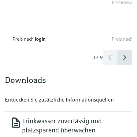
Prozesswasse
Preis nach
login
Preis nach
l
1
/
9
Downloads
Entdecken Sie zusätzliche Informationsquellen
Trinkwasser zuverlässig und
platzsparend überwachen