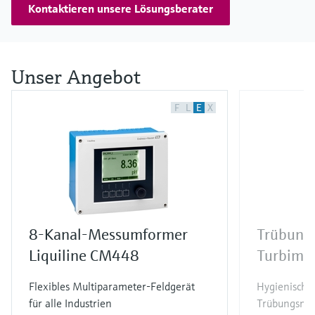
Kontaktieren unsere Lösungsberater
Unser Angebot
F
L
E
X
8-Kanal-Messumformer
Trübung
Liquiline CM448
Turbima
Flexibles Multiparameter-Feldgerät
Hygienische
für alle Industrien
Trübungsmes