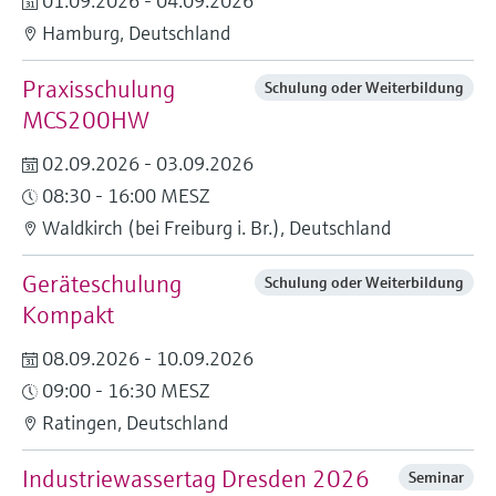
01.09.2026 - 04.09.2026
Füllstandsmessung
Analysatoren für Härte, Eisen,
Hamburg, Deutschland
Device Viewer
Aluminium & Chromat
Produktspezifische Informationen und
Füllstandsmessung Druck
Praxisschulung
Schulung oder Weiterbildung
Dokumente finden
Prozessphotometer
MCS200HW
Alle ansehen
Ersatzteilsuche
02.09.2026 - 03.09.2026
Mikrowellentransmission
Ersatzteile anhand von Produktwurzel,
Bestellcode oder Seriennummer finden
08:30 - 16:00 MESZ
Memosens-Technologie
Waldkirch (bei Freiburg i. Br.), Deutschland
Alle ansehen
Geräteschulung
Schulung oder Weiterbildung
Kompakt
08.09.2026 - 10.09.2026
09:00 - 16:30 MESZ
Ratingen, Deutschland
Industriewassertag Dresden 2026
Seminar