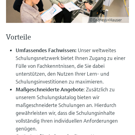
Füllstandsmessung
Analysatoren für Härte, Eisen,
Device Viewer
Aluminium & Chromat
Produktspezifische Informationen und
Füllstandsmessung Druck
©Endress+Hauser
Dokumente finden
Prozessphotometer
Alle ansehen
Vorteile
Ersatzteilsuche
Mikrowellentransmission
Ersatzteile anhand von Produktwurzel,
Umfassendes Fachwissen:
Unser weltweites
Bestellcode oder Seriennummer finden
Schulungsnetzwerk bietet Ihnen Zugang zu einer
Memosens-Technologie
Fülle von Fachkenntnissen, die Sie dabei
unterstützen, den Nutzen Ihrer Lern- und
Alle ansehen
Schulungsinvestitionen zu maximieren.
Maßgeschneiderte Angebote
: Zusätzlich zu
unserem Schulungskatalog bieten wir
maßgeschneiderte Schulungen an. Hierdurch
gewährleisten wir, dass die Schulungsinhalte
vollständig Ihren individuellen Anforderungen
genügen.