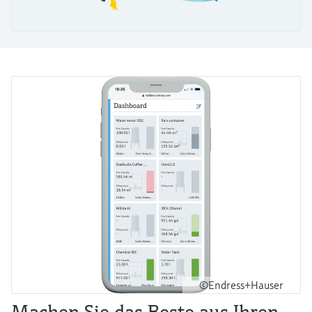
Füllstandsmessung
Analysatoren für Härte, Eisen,
Device Viewer
Aluminium & Chromat
Produktspezifische Informationen und
Füllstandsmessung Druck
Dokumente finden
Prozessphotometer
Alle ansehen
Ersatzteilsuche
Mikrowellentransmission
Ersatzteile anhand von Produktwurzel,
Bestellcode oder Seriennummer finden
Memosens-Technologie
Alle ansehen
©Endress+Hauser
Machen Sie das Beste aus Ihren