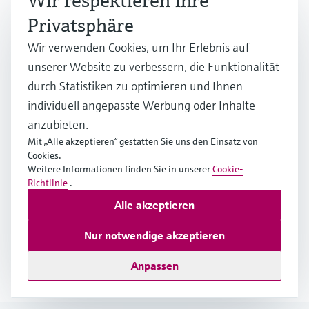
Wir respektieren Ihre
Privatsphäre
Welche sind die wichtigsten Technologien
Wir verwenden Cookies, um Ihr Erlebnis auf
zur Abfallbehandlung?
unserer Website zu verbessern, die Funktionalität
durch Statistiken zu optimieren und Ihnen
Weshalb können nicht alle Abfälle recycelt
individuell angepasste Werbung oder Inhalte
werden?
anzubieten.
Mit „Alle akzeptieren“ gestatten Sie uns den Einsatz von
Cookies.
Weitere Informationen finden Sie in unserer
Cookie-
Was passiert mit gefährlichen Abfällen?
Richtlinie
.
Alle akzeptieren
Warum werden weiterhin Deponien
Nur notwendige akzeptieren
genutzt?
Anpassen