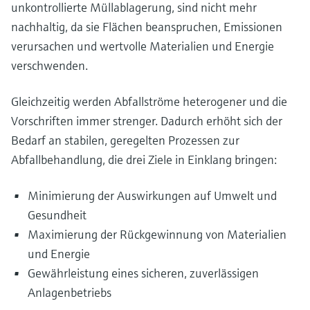
unkontrollierte Müllablagerung, sind nicht mehr
Füllstandsmessung
Analysatoren für Härte, Eisen,
Device Viewer
nachhaltig, da sie Flächen beanspruchen, Emissionen
Aluminium & Chromat
Produktspezifische Informationen und
Füllstandsmessung Druck
verursachen und wertvolle Materialien und Energie
Dokumente finden
verschwenden.
Prozessphotometer
Alle ansehen
Ersatzteilsuche
Gleichzeitig werden Abfallströme heterogener und die
Mikrowellentransmission
Ersatzteile anhand von Produktwurzel,
Bestellcode oder Seriennummer finden
Vorschriften immer strenger. Dadurch erhöht sich der
Memosens-Technologie
Bedarf an stabilen, geregelten Prozessen zur
Abfallbehandlung, die drei Ziele in Einklang bringen:
Alle ansehen
Minimierung der Auswirkungen auf Umwelt und
Gesundheit
Maximierung der Rückgewinnung von Materialien
und Energie
Gewährleistung eines sicheren, zuverlässigen
Anlagenbetriebs